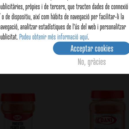
publicitàries, pròpies i de tercers, que tracten dades de connexió 
/ o de dispositiu, així com hàbits de navegació per facilitar-li la
navegació, analitzar estadístiques de l'ús del web i personalitzar
publicitat.
Podeu obtenir més informació aquí
.
 vermell picant 45g
Pebre vermell picant fu
Acceptar cookies
No, gràcies
View details
View details