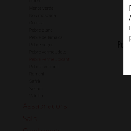
Llorer
Menta verda
Nou moscada
Orenga
Pebre blanc
Pebre de Jamaica
Pebre
Pebre negre
Pebre vermell dolç
Pebre vermell picant
Pebrot vermell
Romaní
Safrà
Sèsam
Vainilla
Assaonadors
Sals
Condiments