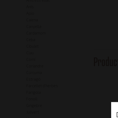
Anís
Apio
Caiena
Canyella
Cardamom
Ceba
Cibulet
Clau
Produc
Comí
Coriandre
Cúrcuma
Estragó
Farcellet d'herbes
Farigola
Fonoll
Gingebre
Julivert