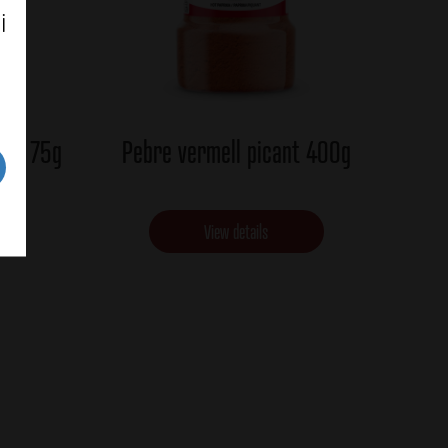
i
mat 75g
Pebre vermell picant 400g
View details