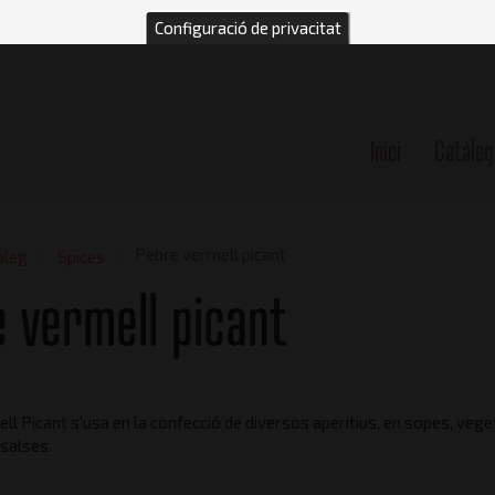
Configuració de privacitat
Inici
Catàleg
n
Pebre vermell picant
àleg
Spices
 vermell picant
ll Picant s'usa en la confecció de diversos aperitius, en sopes, veget
 salses.