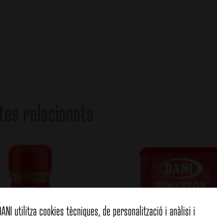
tes relacionats
DANI utilitza cookies tècniques, de personalització i anàlisi i