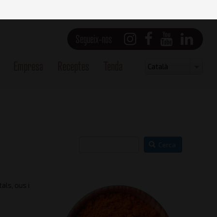
Segueix-nos
Empresa
Receptes
Tenda
Select
Català
your
language
Cerca
als, ous i