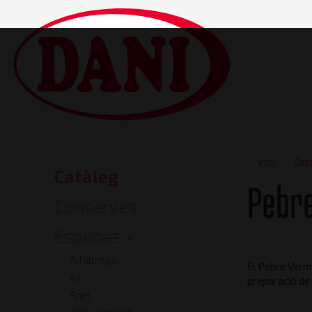
Vés
al
contingut
Main
navigatio
Inici
Cat
Catàleg
Catalog
Pebre
Conserves
Espècies
Alfàbrega
El Pebre Verme
All
preparació de
Anet
Anís estrellat