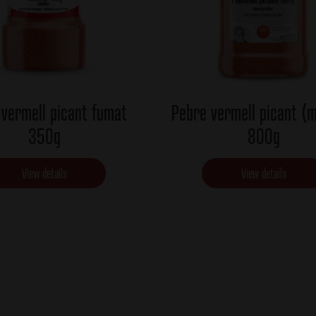
vermell picant fumat
Pebre vermell picant (
350g
800g
View details
View details