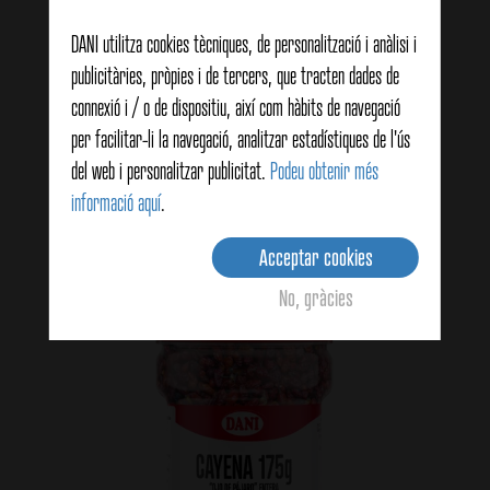
DANI utilitza cookies tècniques, de personalització i anàlisi i
publicitàries, pròpies i de tercers, que tracten dades de
Caiena branca (3-5cm) 40g
connexió i / o de dispositiu, així com hàbits de navegació
per facilitar-li la navegació, analitzar estadístiques de l'ús
del web i personalitzar publicitat.
Podeu obtenir més
View details
informació aquí
.
Acceptar cookies
No, gràcies