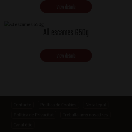
View details
All escames 650g
View details
Footer
Contacte
Política de Cookies
Nota legal
Política de Privacitat
Treballa amb nosaltres
menu
Canal ètic