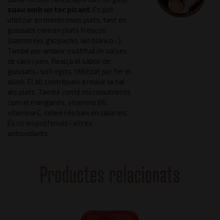
suau amb un toc picant
. Es pot
utilitzar en nombrosos plats, tant en
guissats com en plats frescos
(salmorejo, gazpacho, ajo blanco...).
També per amanir multitud de salses
de carn i peix. Realça el sabor de
guissats i sofregits. Utilitzat per fer el
allioli. El all contribueix a reduir la sal
als plats. També conté micronutrients
com el manganés, vitamina B6,
vitamina C, seleni i és baix en calories.
És ric en polifenols i altres
antioxidants.
Productes relacionats