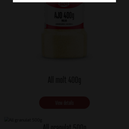
All molt 400g
View details
All granulat 500g