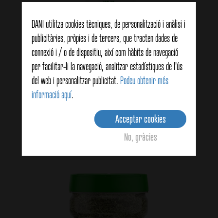
DANI utilitza cookies tècniques, de personalització i anàlisi i
publicitàries, pròpies i de tercers, que tracten dades de
connexió i / o de dispositiu, així com hàbits de navegació
per facilitar-li la navegació, analitzar estadístiques de l'ús
Menta verda fulla 15g
del web i personalitzar publicitat.
Podeu obtenir més
informació aquí
.
Acceptar cookies
View details
No, gràcies