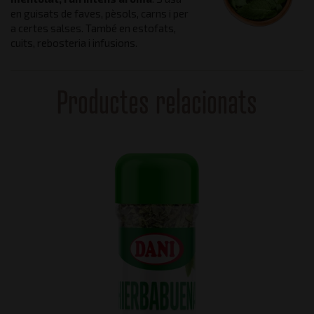
en guisats de faves, pèsols, carns i per
a certes salses. També en estofats,
cuits, rebosteria i infusions.
Productes relacionats