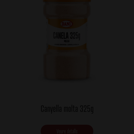
Canyella molta 325g
Veure detalls