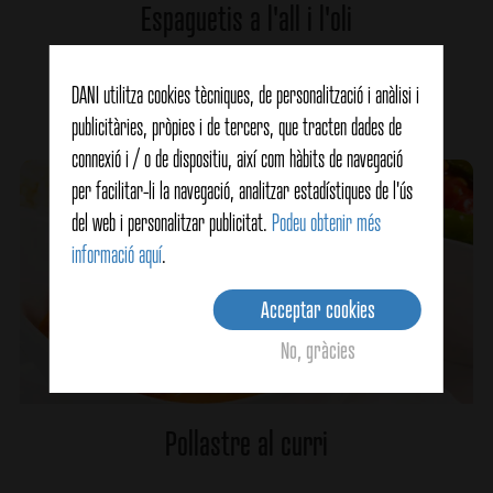
Espaguetis a l'all i l'oli
DANI utilitza cookies tècniques, de personalització i anàlisi i
Ver detalles
publicitàries, pròpies i de tercers, que tracten dades de
connexió i / o de dispositiu, així com hàbits de navegació
per facilitar-li la navegació, analitzar estadístiques de l'ús
del web i personalitzar publicitat.
Podeu obtenir més
informació aquí
.
Acceptar cookies
No, gràcies
Pollastre al curri