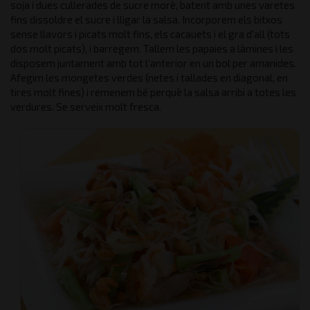
soja i dues cullerades de sucre morè, batent amb unes varetes
fins dissoldre el sucre i lligar la salsa. Incorporem els bitxos
sense llavors i picats molt fins, els cacauets i el gra d'all (tots
dos molt picats), i barregem. Tallem les papaies a làmines i les
disposem juntament amb tot l'anterior en un bol per amanides.
Afegim les mongetes verdes (netes i tallades en diagonal, en
tires molt fines) i remenem bé perquè la salsa arribi a totes les
verdures. Se serveix molt fresca.