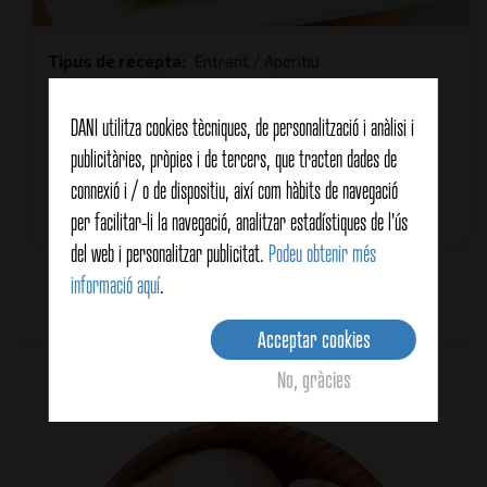
Tipus de recepta
Entrant / Aperitiu
Característiques
Per l'estiu
DANI utilitza cookies tècniques, de personalització i anàlisi i
Saludable
publicitàries, pròpies i de tercers, que tracten dades de
Peix i marisc
connexió i / o de dispositiu, així com hàbits de navegació
Temps total
45 minuts
per facilitar-li la navegació, analitzar estadístiques de l'ús
del web i personalitzar publicitat.
Podeu obtenir més
informació aquí
.
Encara sense vots
Acceptar cookies
Productes relacionats
No, gràcies