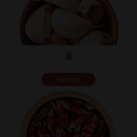
All
Veure detalls