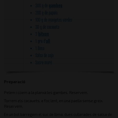
gambes
300 g de
200 g de papaia
100 g de mongetes verdes
30 g de cacauets
bitxos
2
all
1 gra d'
1 llima
Salsa de soja
Sucre morè
Preparació
Pelem i coem a la planxa les gambes. Reservem.
Torrem els cacauets, a foc lent, en una paella sense greix.
Reservem.
En un bol barregem el suc de llima, dues cullerades de salsa de