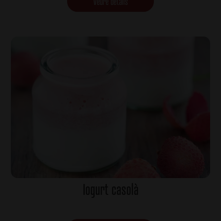
Veure detalls
Iogurt casolà