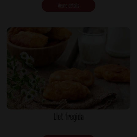
Veure detalls
Llet fregida