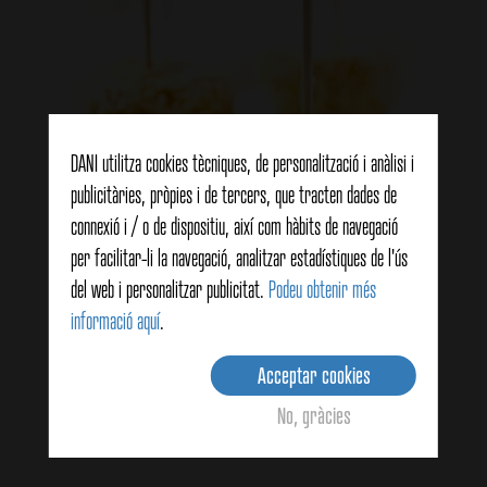
DANI utilitza cookies tècniques, de personalització i anàlisi i
publicitàries, pròpies i de tercers, que tracten dades de
connexió i / o de dispositiu, així com hàbits de navegació
per facilitar-li la navegació, analitzar estadístiques de l'ús
del web i personalitzar publicitat.
Podeu obtenir més
informació aquí
.
Formatge fregit amb sèsam i mel
Acceptar cookies
No, gràcies
Veure detalls