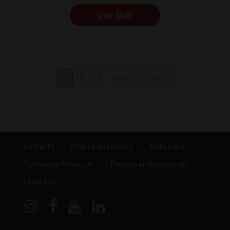
Veure detalls
Paginació
Pàgina
1
Pàgina
2
Pàgina
3
Pàgina
Next ›
Última
Last »
actual
següent
pàgina
Footer
Contacte
Política de Cookies
Nota legal
Política de Privacitat
Treballa amb nosaltres
menu
Canal ètic