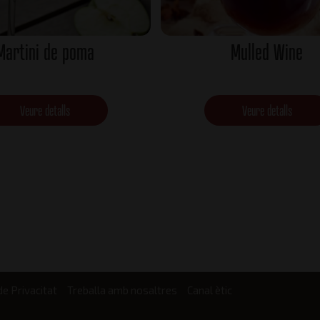
Martini de poma
Mulled Wine
Veure detalls
Veure detalls
de Privacitat
Treballa amb nosaltres
Canal ètic