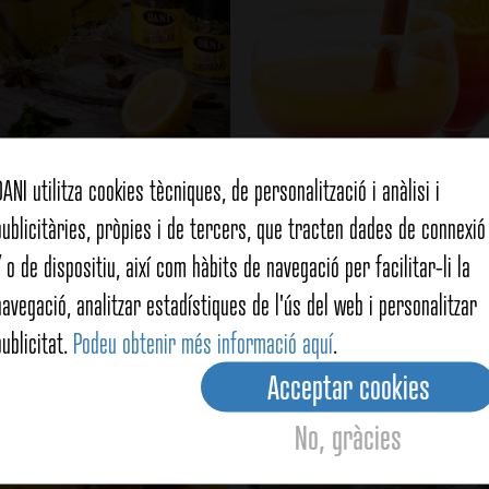
DANI utilitza cookies tècniques, de personalització i anàlisi i
l de cardamom i anís
Còctel Henry Morg
publicitàries, pròpies i de tercers, que tracten dades de connexió 
estrellat
/ o de dispositiu, així com hàbits de navegació per facilitar-li la
Veure detalls
Veure detalls
navegació, analitzar estadístiques de l'ús del web i personalitzar
publicitat.
Podeu obtenir més informació aquí
.
Acceptar cookies
No, gràcies