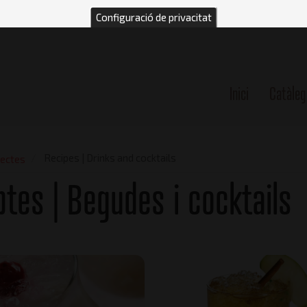
Configuració de privacitat
Inici
Catàleg
n
Recipes | Drinks and cocktails
ectes
tes | Begudes i cocktails