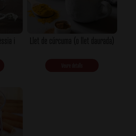
èssia i
Llet de cúrcuma (o llet daurada)
Veure detalls