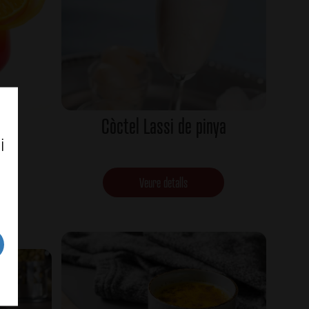
an
Còctel Lassi de pinya
i
Veure detalls