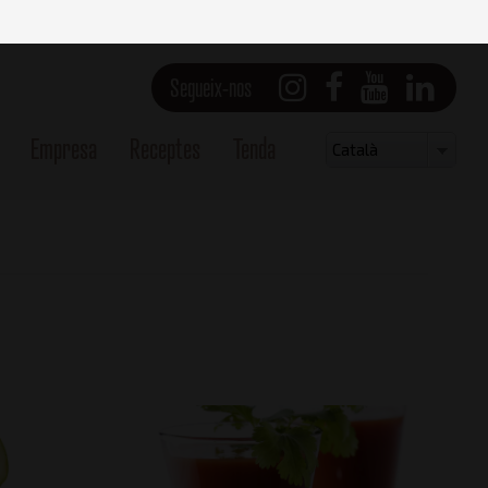
Segueix-nos
Empresa
Receptes
Tenda
Select
Català
your
language