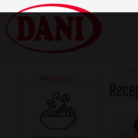
Vés
al
contingut
Main
navigatio
Inici
Rep
Receptes
Recipes
Recep
Entrants i aperitius