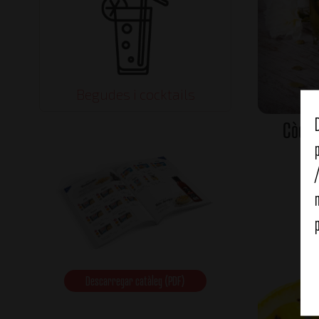
Begudes i cocktails
Còcte
Descarregar catàleg (PDF)