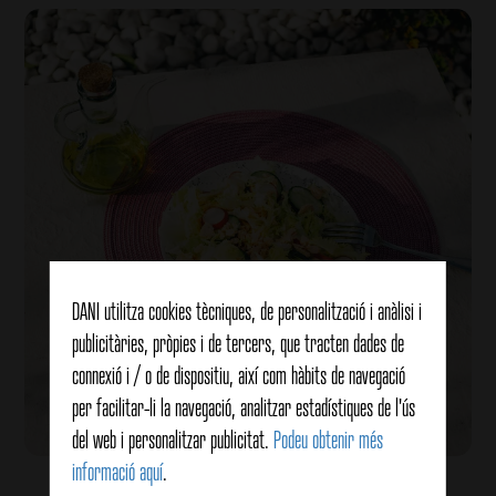
DANI utilitza cookies tècniques, de personalització i anàlisi i
publicitàries, pròpies i de tercers, que tracten dades de
connexió i / o de dispositiu, així com hàbits de navegació
per facilitar-li la navegació, analitzar estadístiques de l'ús
del web i personalitzar publicitat.
Podeu obtenir més
informació aquí
.
Amanida de salmó a el toc tailandès