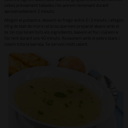
cebes prèviament tallades i ho anirem remenant durant
aproximadament 2 minuts.
Afegim el pollastre, deixant-lo fregir entre 2 i 3 minuts, i afegim
40 g de blat de moro i el brou que hem preparat abans amb el
te. Un cop tenim tots els ingredients, baixem el foc i cuinem a
foc lent durant uns 40 minuts. Assaonem amb el pebre blanc i
colem tota la barreja. Se serveix molt calent.