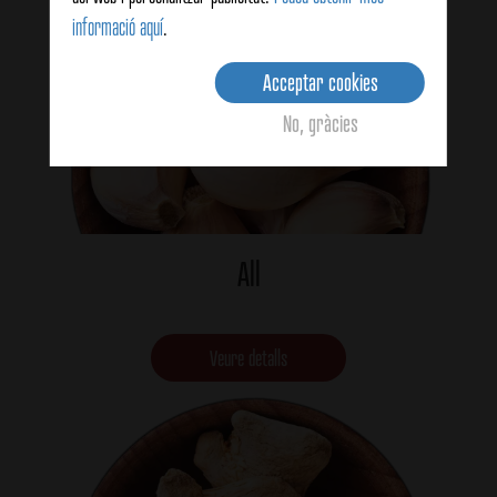
informació aquí
.
Acceptar cookies
No, gràcies
All
Veure detalls