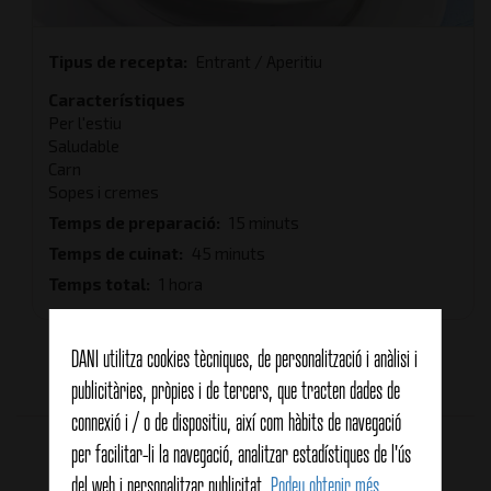
Tipus de recepta
Entrant / Aperitiu
Característiques
Per l'estiu
Saludable
Carn
Sopes i cremes
Temps de preparació
15 minuts
Temps de cuinat
45 minuts
Temps total
1 hora
DANI utilitza cookies tècniques, de personalització i anàlisi i
Average:
4
(
1
vote)
publicitàries, pròpies i de tercers, que tracten dades de
connexió i / o de dispositiu, així com hàbits de navegació
Productes relacionats
per facilitar-li la navegació, analitzar estadístiques de l'ús
del web i personalitzar publicitat.
Podeu obtenir més