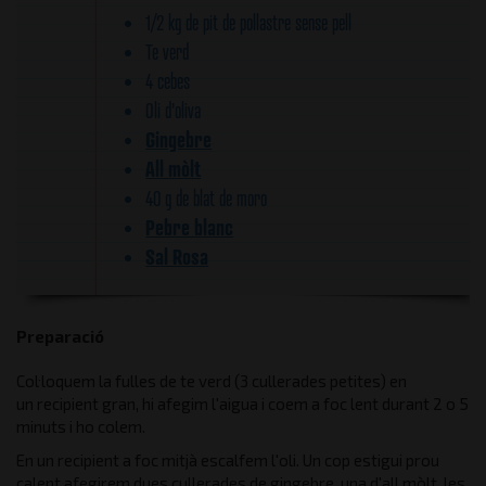
1/2 kg de pit de pollastre sense pell
Te verd
4 cebes
Oli d'oliva
Gingebre
All mòlt
40 g de blat de moro
Pebre blanc
Sal Rosa
Preparació
Col·loquem la fulles de te verd (3 cullerades petites) en
un recipient gran, hi afegim l'aigua i coem a foc lent durant 2 o 5
minuts i ho colem.
En un recipient a foc mitjà escalfem l'oli. Un cop estigui prou
calent afegirem dues cullerades de gingebre, una d'all mòlt, les