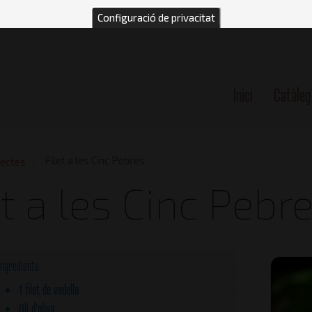
Configuració de privacitat
Inici
Catàleg
n
Filet a les Cinc Pebres
ectes
et a les Cinc Pebr
Ingredients
1 filet de vedella
Oli d'oliva