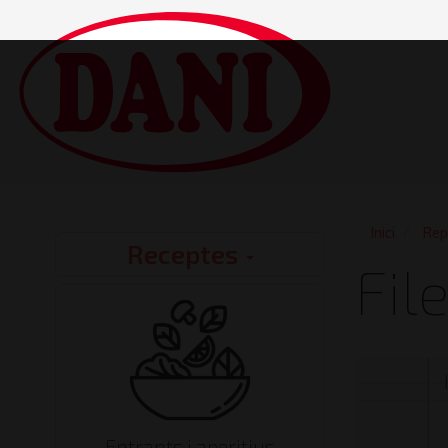
Vés
al
contingut
Main
navigatio
Inici
Rep
Receptes
Recipes
Fil
Entrants i aperitius