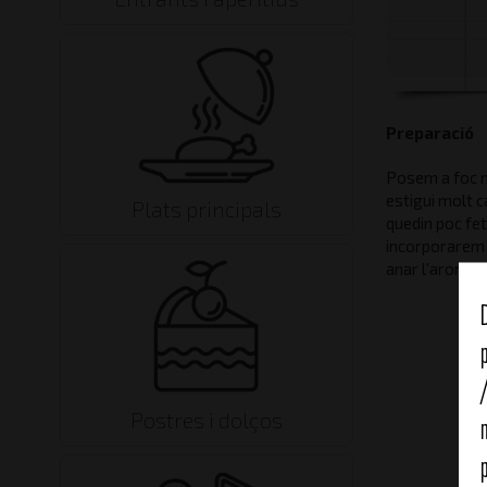
Preparació
Posem a foc m
estigui molt ca
Plats principals
quedin poc fet
incorporarem e
anar l'aroma. 
Postres i dolços