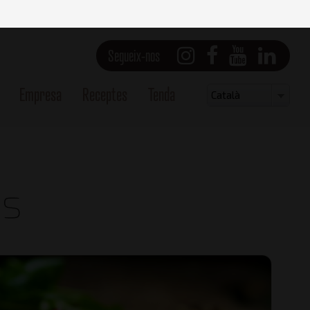
Segueix-nos
Empresa
Receptes
Tenda
Select
Català
your
language
es