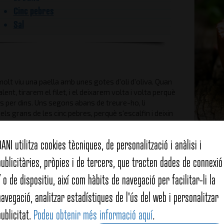
Cinc pebres
Sal
olt viu una paella amb unes gotes d'oli d'oliva. Quan
lent, tirarem el filet, i el deixarem volta i volta perquè
s per dins. Uns segons abans de treure-ho, li
ls grans de les cinc pebres, perquè s'escalfin i deixin
Servim en un plat, empolvorem amb sal gruixuda i llest.
Tipus
DANI utilitza cookies tècniques, de personalització i anàlisi i
Carac
publicitàries, pròpies i de tercers, que tracten dades de connexió 
Carn
/ o de dispositiu, així com hàbits de navegació per facilitar-li la
Temps
navegació, analitzar estadístiques de l'ús del web i personalitzar
publicitat.
Podeu obtenir més informació aquí
.