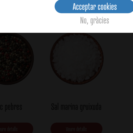
Averag
Acceptar cookies
relacionats
No, gràcies
nc pebres
Sal marina gruixuda
ure detalls
Veure detalls