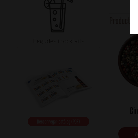
Productes 
Begudes i cocktails
Ci
Descarregar catàleg (PDF)
Ve