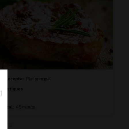
 de recepta
Plat principal
terístiques
i
 total
45 minuts