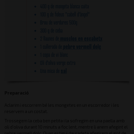
400 g de mongeta blanca cuita
100 g de fideus "cabell d'àngel"
Brou de verdures 500g
300 g de ceba
musclos en escabetx
2 llaunes de
pebre vermell dolç
1 cullerada de
1 copa de vi blanc
Oli d'oliva verge extra
sal
Una mica de
Preparació
Aclarim i escorrem bé les mongetes en un escorredor i les
reservem a un costat.
Trossegem la ceba ben petita i la sofregim en una paella amb
oli d'oliva durant 10 minuts a foc lent, mentre li anem afegint el
pebre vermell dolç. Quan estigui dauradeta afegirem el got de