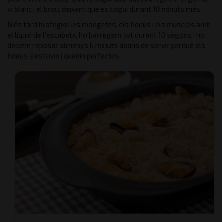
vi blanc i el brou, deixant que es cogui durant 10 minuts més.
Més tard hi afegim les mongetes, els fideus i els musclos amb
el líquid de l'escabetx, ho barregem tot durant 10 segons i ho
deixem reposar almenys 6 minuts abans de servir perquè els
fideus s'estovin i quedin perfectes.