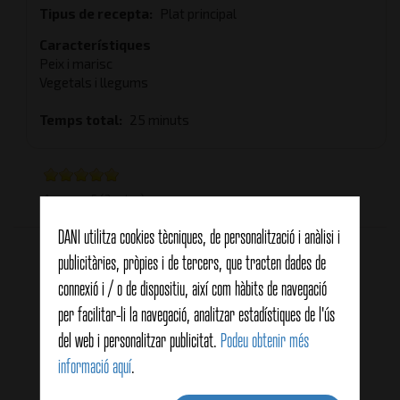
Tipus de recepta
Plat principal
Característiques
Peix i marisc
Vegetals i llegums
Temps total
25 minuts
Average:
5
(2 votes)
DANI utilitza cookies tècniques, de personalització i anàlisi i
Productes relacionats
publicitàries, pròpies i de tercers, que tracten dades de
connexió i / o de dispositiu, així com hàbits de navegació
per facilitar-li la navegació, analitzar estadístiques de l'ús
del web i personalitzar publicitat.
Podeu obtenir més
informació aquí
.