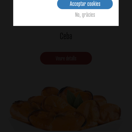
Acceptar cookies
No, gràcies
Ceba
Veure detalls