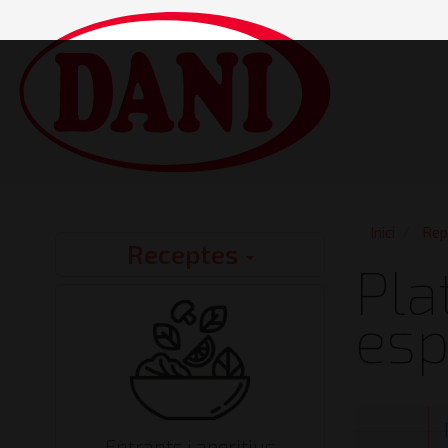
Vés
al
contingut
Main
navigatio
Inici
Rep
Receptes
Recipes
Pla
esp
Entrants i aperitius