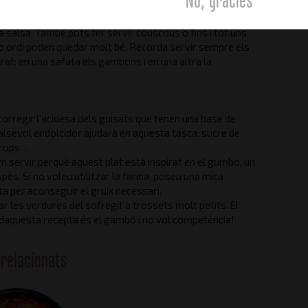
em recomanar un arròs basmati integral, ja que la
els grans d´aquest tipus d´arròs és un contrapunt a la
a salsa. També pots fer servir couscous o fins i tot uns
 o ordi poden quedar molt bé. Recorda servir sempre els
rat: en una safata els gambons i en una altra la
orregir l'acidesa dels guisats que tenen una base de
lsevol endolcidor ajudarà en aquesta tasca: sucre de
arops…
em servir perquè aquest plat està inspirat en el gumbo, un
pès. Si no voleu utilitzar la farina, poseu una mica
a per aconseguir el gruix necessari.
lar les verdures del sofregit a trossets molt petits. El
daquesta recepta és el gambó i no vol competència!
relacionats