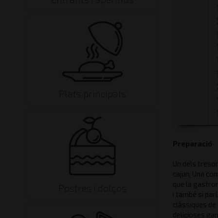
Plats principals
Preparació
Un dels tresor
cajun, Una com
que la gastron
Postres i dolços
i també si par
clàssiques de 
delicioses ga