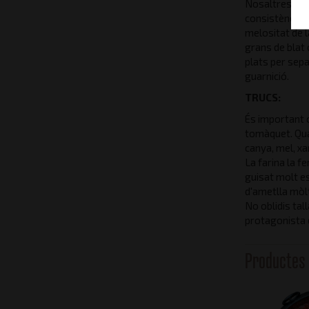
Nosaltres sol
consistència d
melositat de l
grans de blat
plats per sepa
guarnició.
TRUCS:
És important c
tomàquet. Qua
canya, mel, x
La farina la f
guisat molt es
d'ametlla mòlt
No oblidis tal
protagonista 
Productes 