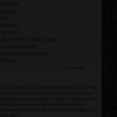
1 kg de gambó
2 tiges d´api
1 porro
1 ceba tendra
1 pebrot verd
1 llauna de 800 gr de tomàquet a trossos
2 c/s d'espècies Cajín DANI
1 culleradeta de postres de farina
1/2 llimona
s que amaga la selecció d'espècies de DANI és la barreja
binació d'espècies típica del sud dels Estats Units, i és
omia cajú és molt rica quant a tradició i cultura culinària,
lem de sabors i aromes. Per això les preparacions
Louisiana han estat la inspiració per elaborar aquestes
mbes cajun.