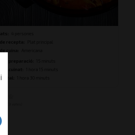
tats
4 persones
 de recepta
Plat principal
de cuina
Americana
 de preparació
15 minuts
 de cuinat
1 hora 15 minuts
i
 total
1 hora 30 minuts
e:
4
(3 votes)