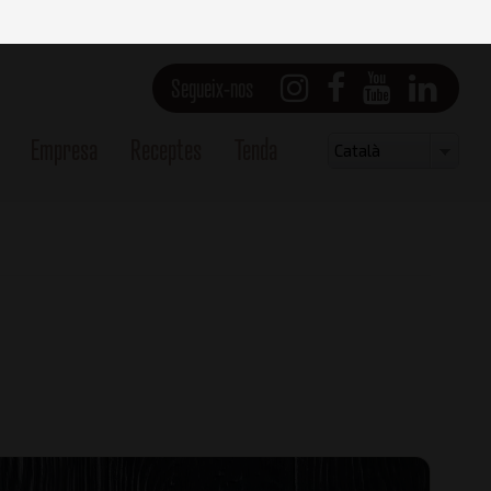
Segueix-nos
Empresa
Receptes
Tenda
Select
Català
your
language
b