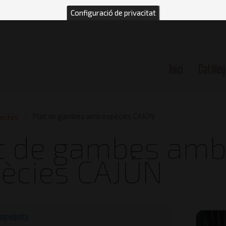
Configuració de privacitat
Inici
Catàleg
n
Plat de gambes amb espècies CAJÚN
ectes
t de gambes am
ècies CAJÚN
Ingredients