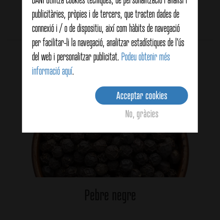
publicitàries, pròpies i de tercers, que tracten dades de
Average:
5
(2 votes)
connexió i / o de dispositiu, així com hàbits de navegació
per facilitar-li la navegació, analitzar estadístiques de l'ús
Productes relacionats
del web i personalitzar publicitat.
Podeu obtenir més
informació aquí
.
Acceptar cookies
No, gràcies
Pebre negre