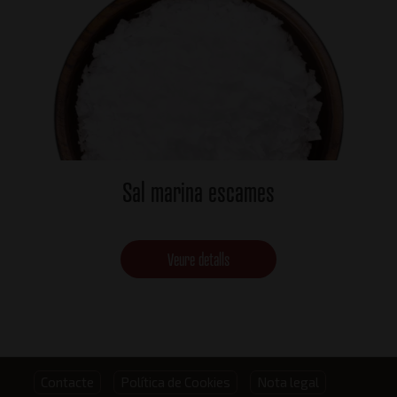
Sal marina escames
Veure detalls
Footer
Contacte
Política de Cookies
Nota legal