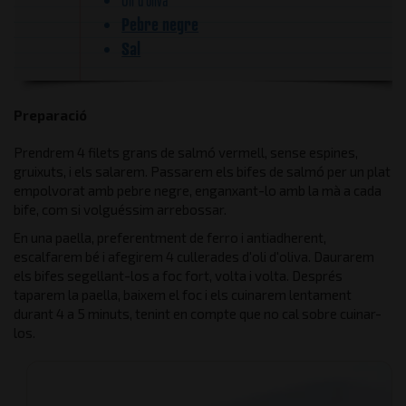
Pebre negre
Sal
Preparació
Prendrem 4 filets grans de salmó vermell, sense espines,
gruixuts, i els salarem. Passarem els bifes de salmó per un plat
empolvorat amb pebre negre, enganxant-lo amb la mà a cada
bife, com si volguéssim arrebossar.
En una paella, preferentment de ferro i antiadherent,
escalfarem bé i afegirem 4 cullerades d'oli d'oliva. Daurarem
els bifes segellant-los a foc fort, volta i volta. Després
taparem la paella, baixem el foc i els cuinarem lentament
durant 4 a 5 minuts, tenint en compte que no cal sobre cuinar-
los.