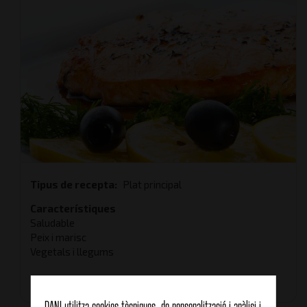
Tipus de recepta
Plat principal
Característiques
Saludable
Peix i marisc
Vegetals i llegums
Temps total
30 minuts
DANI utilitza cookies tècniques, de personalització i anàlisi i