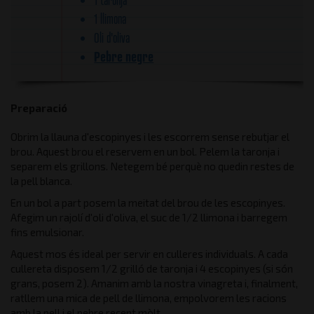
1 llimona
Oli d'oliva
Pebre negre
Preparació
Obrim la llauna d'escopinyes i les escorrem sense rebutjar el
brou. Aquest brou el reservem en un bol. Pelem la taronja i
separem els grillons. Netegem bé perquè no quedin restes de
la pell blanca.
En un bol a part posem la meitat del brou de les escopinyes.
Afegim un rajolí d'oli d'oliva, el suc de 1/2 llimona i barregem
fins emulsionar.
Aquest mos és ideal per servir en culleres individuals. A cada
cullereta disposem 1/2 grilló de taronja i 4 escopinyes (si són
grans, posem 2). Amanim amb la nostra vinagreta i, finalment,
ratllem una mica de pell de llimona, empolvorem les racions
amb la pell i el pebre recent mòlt.