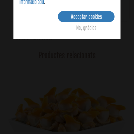
informació aquí
.
Temps total
30 minuts
Acceptar cookies
No, gràcies
Average:
4.8
(5 votes)
Productes relacionats