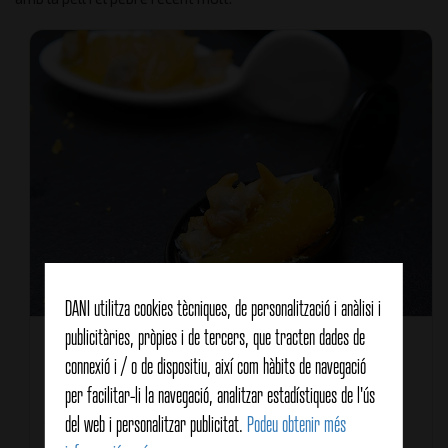
DANI utilitza cookies tècniques, de personalització i anàlisi i
publicitàries, pròpies i de tercers, que tracten dades de
Tipus de recepta
Entrant / Aperitiu
connexió i / o de dispositiu, així com hàbits de navegació
Característiques
per facilitar-li la navegació, analitzar estadístiques de l'ús
Per l'estiu
del web i personalitzar publicitat.
Podeu obtenir més
Saludable
Peix i marisc