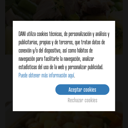
DANI utiliza cookies técnicas, de personalización y análisis y
publicitarias, propias y de terceros, que tratan datos de
conexión y/o del dispositivo, así como hábitos de
navegación para facilitarle la navegación, analizar
Ensalada de caballa con patatas
estadísticas del uso de la web y personalizar publicidad.
Puede obtener más información aquí
.
Ver detalles
Aceptar cookies
Rechazar cookies