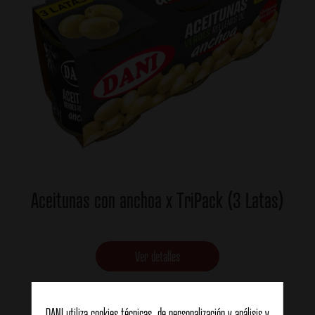
Aceitunas con anchoa x TriPack (3 Latas)
Ver detalles
DANI utiliza cookies técnicas, de personalización y análisis y