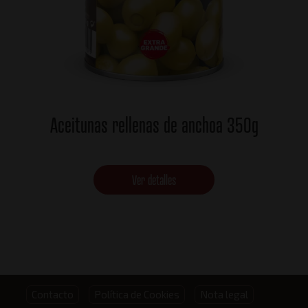
Aceitunas rellenas de anchoa 350g
Ver detalles
Footer
Contacto
Política de Cookies
Nota legal