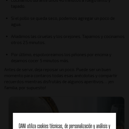
Cocinamos durante unos 40 minutos a fuego lento y
tapado.
Si el pollo se queda seco, podemos agregar un poco de
agua.
Añadimos las ciruelas y los orejones. Tapamos y cocinamos
otros 25 minutos.
Por último, espolvoreamos los piñones por encima y
dejamos cocer 5 minutos más.
Antes de servir, deja reposar un poco. Puede ser un buen
momento para contaros todas esas anécdotas y compartir
recuerdos mientras disfrutáis de algunos aperitivos… ¡en
familia, por supuesto!
DANI utiliza cookies técnicas, de personalización y análisis y