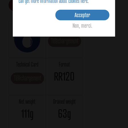
can get more information about cookies here
.
Buy online
Accepter
Non, merci.
Logistic Card
Téléchargement
Technical Card
Format
RR120
Téléchargement
Net weight
Drained weight
111g
63g