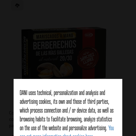
DANI uses technical, personalization and analysis and
advertising cookies, its own and those of third parties,
which process connection and / or device data, as well as
Coquillages à la main, conditionnés naturellement, sans
browsing habits to facilitate browsing, analyze statistics
conservateurs, ce sont les coquillages par excellence, de
par leur texture onctueuse et leur saveur exquise.
on the use of the website and personalize advertising.
You