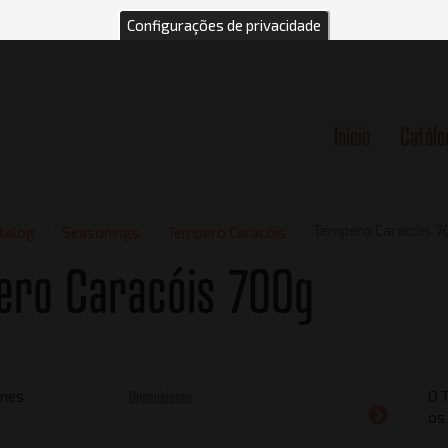
Configurações de privacidade
Início
Catálo
n
Tempero Caracóis 7
talog
Seasonings
Tempero Caracóis
ero Caracóis 700g
Dimensiones
O 
os 