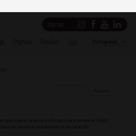
Siga-nos
go
Empresa
Receitas
Loja
Select
Portuguese
your
language
00g
Procura
Tempero para Caracóis é utilizado para temperar todos
Vista frontal
tipos de carnes e principalmente os caracóis.