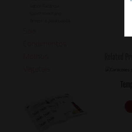
Sabor Tailândia
Sabor mexicano
Tempero para paella
Sais
Condimentos
Related Pr
Molhos
Vegetais
Temp