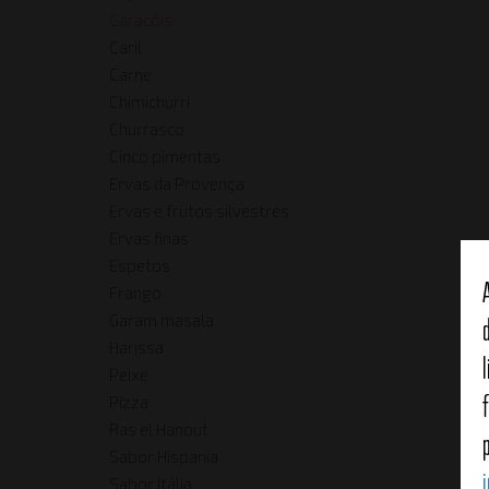
Caracóis
Caril
Carne
Chimichurri
Churrasco
Cinco pimentas
Ervas da Provença
Ervas e frutos silvestres
Ervas finas
Espetos
Frango
Garam masala
Harissa
Peixe
Pizza
Ras el Hanout
Sabor Hispania
Sabor Itália