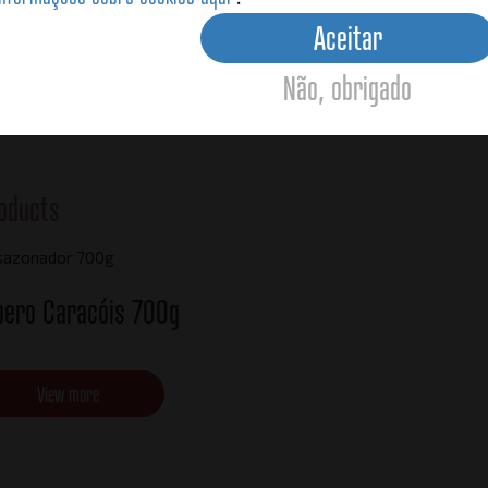
Aceitar
Ce
Não, obrigado
oducts
ero Caracóis 700g
View more