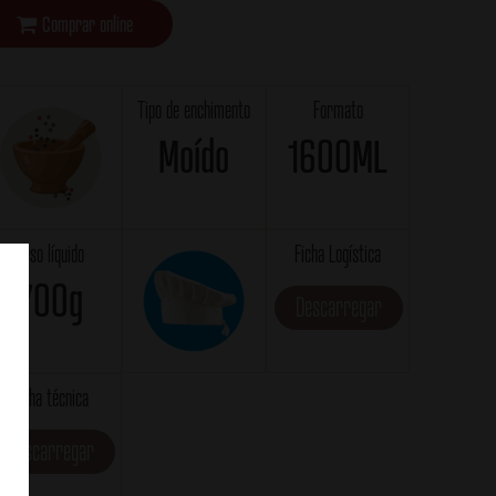
Comprar online
Tipo de enchimento
Formato
Moído
1600ML
Peso líquido
Ficha Logística
700g
Descarregar
Ficha técnica
Descarregar