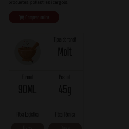
broquetes, pollastres i cargols.
Comprar online
Tipus de farcit
Molt
Format
Pes net
90ML
45g
Fitxa Logística
Fitxa Técnica
Baixa
Baixa