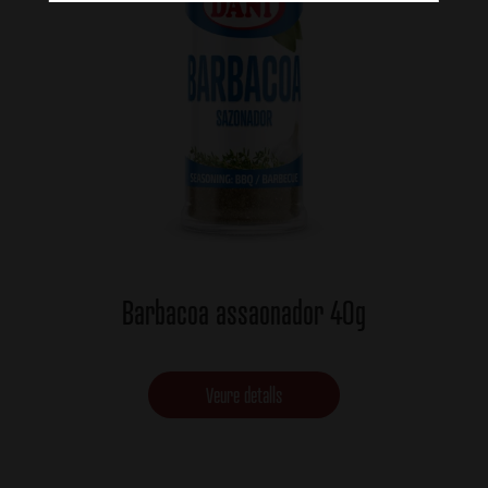
Barbacoa assaonador 40g
Veure detalls