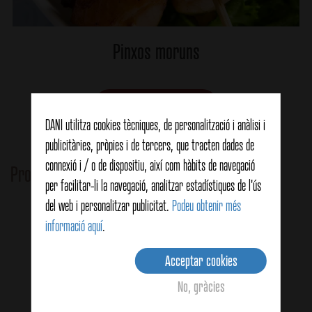
Pinxos moruns
Ver detalles
DANI utilitza cookies tècniques, de personalització i anàlisi i
publicitàries, pròpies i de tercers, que tracten dades de
connexió i / o de dispositiu, així com hàbits de navegació
Productes relacionats
per facilitar-li la navegació, analitzar estadístiques de l'ús
del web i personalitzar publicitat.
Podeu obtenir més
informació aquí
.
Acceptar cookies
No, gràcies