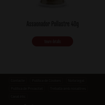
Assaonador Pollastre 40g
Veure detalls
Footer
Contacte
Política de Cookies
Nota legal
Política de Privacitat
Treballa amb nosaltres
menu
Canal ètic