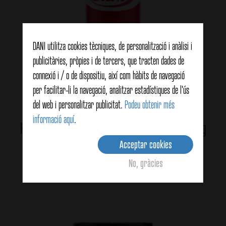
DANI utilitza cookies tècniques, de personalització i anàlisi i
publicitàries, pròpies i de tercers, que tracten dades de
connexió i / o de dispositiu, així com hàbits de navegació
per facilitar-li la navegació, analitzar estadístiques de l'ús
del web i personalitzar publicitat.
Podeu obtenir més
informació aquí
.
Harissa – Original Tunisian Seasoning 52g
Acceptar cookies
No, gràcies
View details