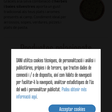
Gràcies a la seva combinació d'
herbes
i baies silvestres
aporta un gust
tradicional als teus plats i aromes
presents al camp. Condiment ideal per
arrossos, sopes, verdures, pizzes i
plats de pasta.
Productes relacionats
DANI utilitza cookies tècniques, de personalització i anàlisi i
publicitàries, pròpies i de tercers, que tracten dades de
connexió i / o de dispositiu, així com hàbits de navegació
per facilitar-li la navegació, analitzar estadístiques de l'ús
del web i personalitzar publicitat.
Podeu obtenir més
informació aquí
.
Acceptar cookies