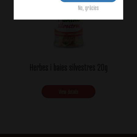
No, gràcies
Herbes i baies silvestres 20g
View details