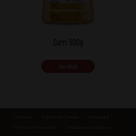
Curri 800g
View details
Footer
Contacte
Política de Cookies
Nota legal
Política de Privacitat
Treballa amb nosaltres
menu