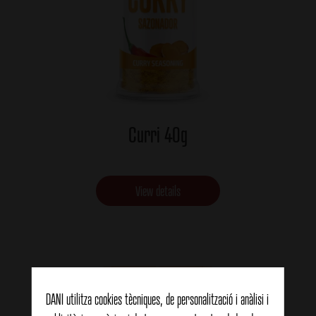
Curri 40g
View details
DANI utilitza cookies tècniques, de personalització i anàlisi i