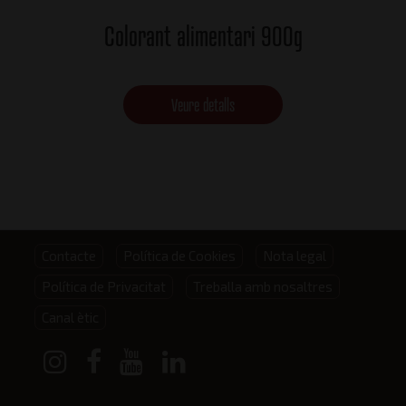
Colorant alimentari 900g
Veure detalls
Footer
Contacte
Política de Cookies
Nota legal
Política de Privacitat
Treballa amb nosaltres
menu
Canal ètic