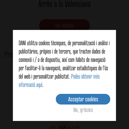
Arròs a la Valenciana
Ver detalles
DANI utilitza cookies tècniques, de personalització i anàlisi i
publicitàries, pròpies i de tercers, que tracten dades de
Productes relacionats
connexió i / o de dispositiu, així com hàbits de navegació
per facilitar-li la navegació, analitzar estadístiques de l'ús
del web i personalitzar publicitat.
Podeu obtenir més
informació aquí
.
Acceptar cookies
No, gràcies