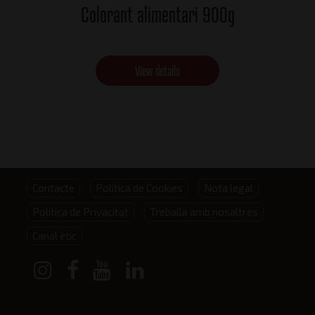
Colorant alimentari 900g
View details
Footer
Contacte
Política de Cookies
Nota legal
Política de Privacitat
Treballa amb nosaltres
menu
Canal ètic