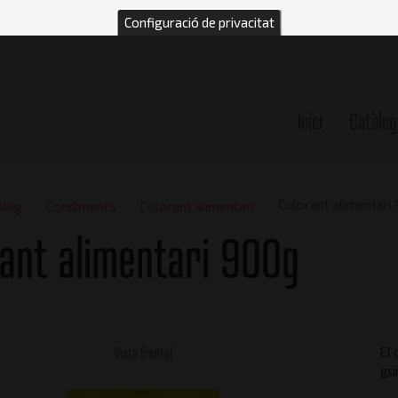
Configuració de privacitat
Inici
Catàleg
n
Colorant alimentari
àleg
Condiments
Colorant alimentari
ant alimentari 900g
Vista frontal
El 
gui