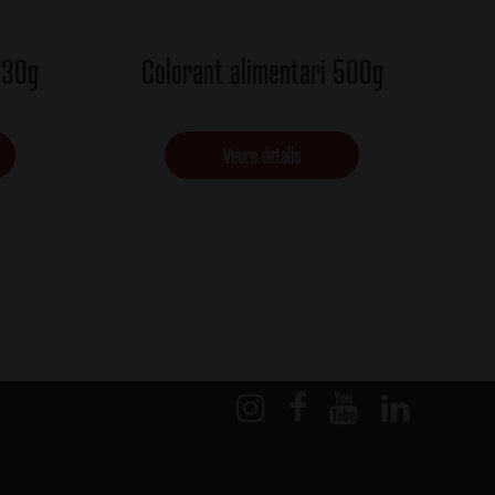
330g
Colorant alimentari 500g
Veure detalls