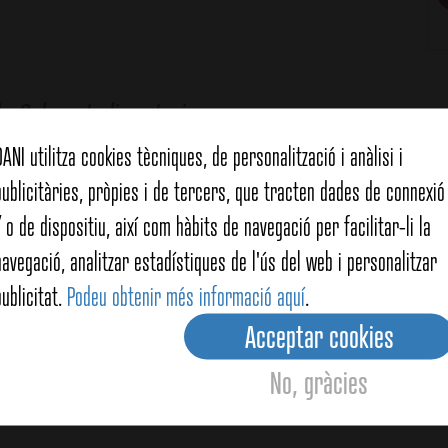
de
Colorant alimentari
DANI utilitza cookies tècniques, de personalització i anàlisi i
publicitàries, pròpies i de tercers, que tracten dades de connexió 
/ o de dispositiu, així com hàbits de navegació per facilitar-li la
navegació, analitzar estadístiques de l'ús del web i personalitzar
publicitat.
Podeu obtenir més informació aquí
.
Acceptar cookies
No, gràcies
òs a la Valenciana