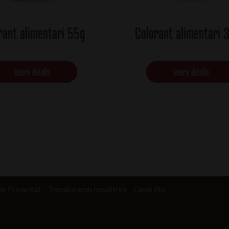
rant alimentari 55g
Colorant alimentari 
Veure detalls
Veure detalls
de Privacitat
Treballa amb nosaltres
Canal ètic