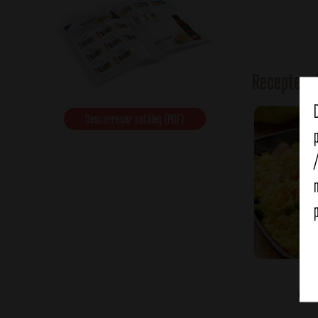
Receptes 
Descarregar catàleg (PDF)
Arr