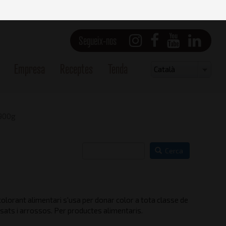
Segueix-nos
Empresa
Receptes
Tenda
Select
Català
your
language
 900g
Cerca
colorant alimentari s'usa per donar color a tota classe de
sats i arrossos. Per productes alimentaris.