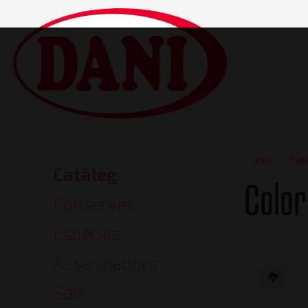
Vés
al
contingut
Main
navigatio
Inici
Cat
Catàleg
Catalog
Color
Conserves
Espècies
Assaonadors
Sals