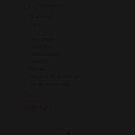
Condiments
Bicarbonat
Ceps
Colorant alimentari
Midó de blat
Moixernons
Picada catalana
Pinyons
Polpes
Preparat per arrebossats
Vainil·lina ensucrada
Salses
Vegetals