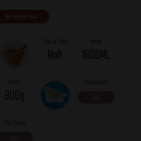
Comprar online
Tipus de farcit
Format
Molt
1600ML
Pes net
Fitxa Logística
900g
Baixa
Fitxa Técnica
Baixa