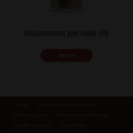
Assaisonnement pour viande 50g
View more
Footer
Contact
Politique relative aux cookies
Mentions légales
Politique de confidentialité
menu
Travaille avec nous
Canal éthique