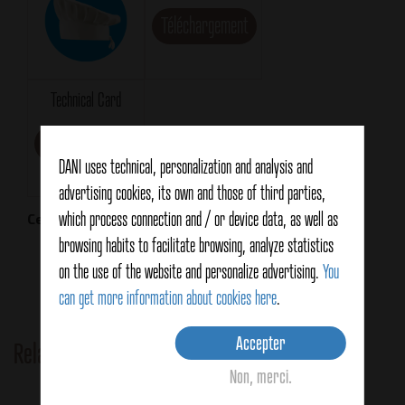
Téléchargement
Technical Card
Téléchargement
DANI uses technical, personalization and analysis and
advertising cookies, its own and those of third parties,
which process connection and / or device data, as well as
Certifications
browsing habits to facilitate browsing, analyze statistics
on the use of the website and personalize advertising.
You
can get more information about cookies here
.
Accepter
Related Products
Non, merci.