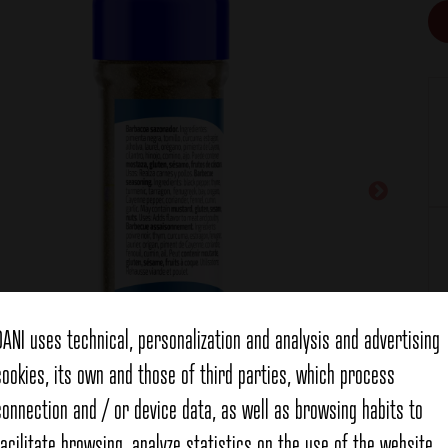
DANI uses technical, personalization and analysis and advertising
Ce
cookies, its own and those of third parties, which process
connection and / or device data, as well as browsing habits to
facilitate browsing, analyze statistics on the use of the website