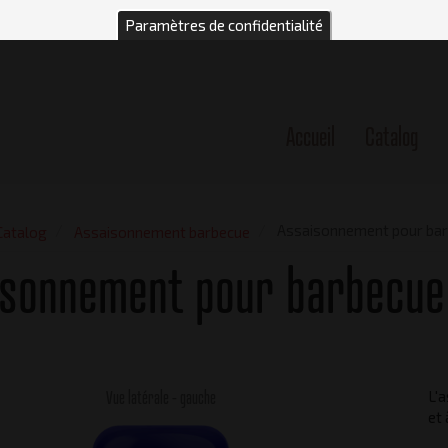
Paramètres de confidentialité
Accueil
Catalog
n
Assaisonnement pour ba
Catalog
Assaisonnement barbecue
isonnement pour barbecue
Vue latérale - gauche
L'
et 