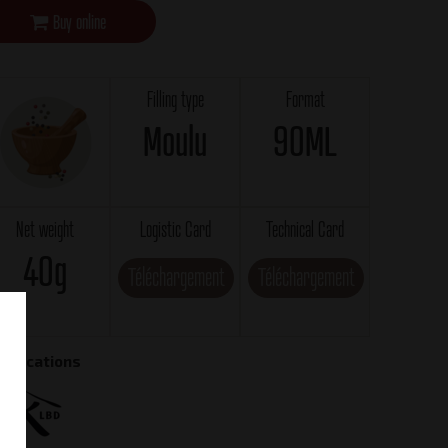
Buy online
Filling type
Format
Moulu
90ML
Net weight
Logistic Card
Technical Card
40g
Téléchargement
Téléchargement
rtifications