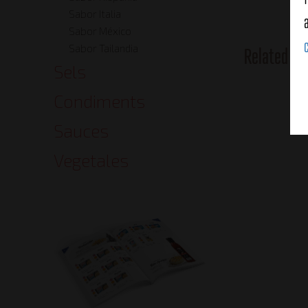
Sabor Italia
Sabor México
Sabor Tailandia
Related Pr
Sels
Condiments
Sauces
Vegetales