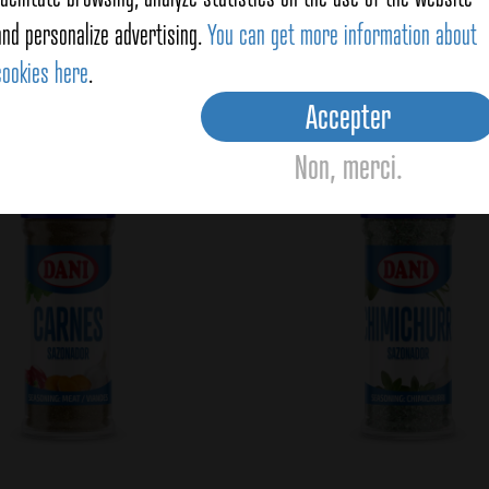
and personalize advertising.
You can get more information about
cookies here
.
oducts
Accepter
Non, merci.