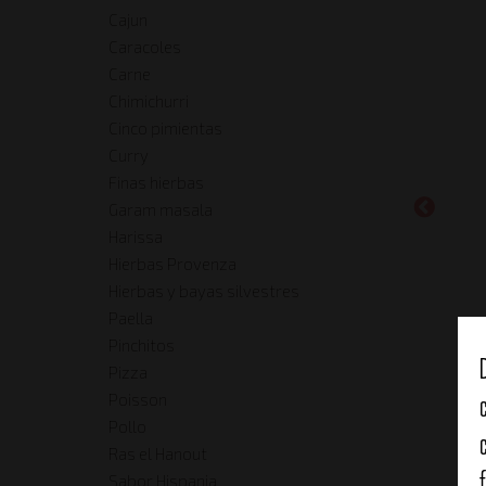
Cajun
Caracoles
Carne
Chimichurri
Cinco pimientas
Curry
Finas hierbas
Garam masala
Harissa
Hierbas Provenza
Hierbas y bayas silvestres
Paella
Pinchitos
Pizza
Poisson
Pollo
Ras el Hanout
Sabor Hispania