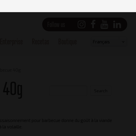
Follow us
Enterprise
Recetas
Boutique
Select
Français
your
language
rbecue 40g
 40g
Search
assaisonnement pour barbecue donne du goût à la viande
Vue latérale
à la volaille.