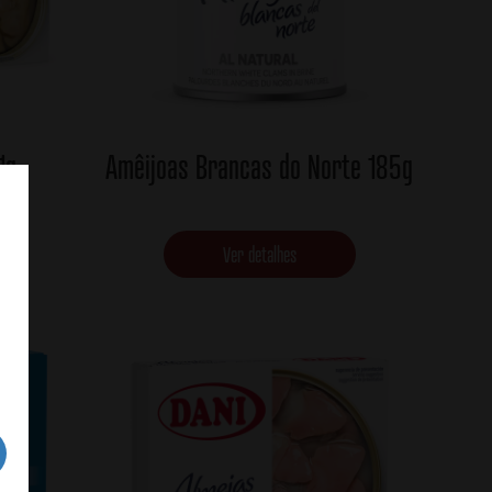
1g
Amêijoas Brancas do Norte 185g
Ver detalhes