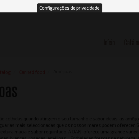
Configurações de privacidade
Início
Catálo
n
Amêijoas
talog
Canned food
joas
ão colhidas quando atingem o seu tamanho e sabor ideais, as amêij
guarias mais seleccionadas que os nossos mares podem oferecer. 
 textura macia e sabor requintado. A DANI oferece uma grande varie
lenas, brancas, rosadas, amêijoas ... Embaladas frescas na natureza,