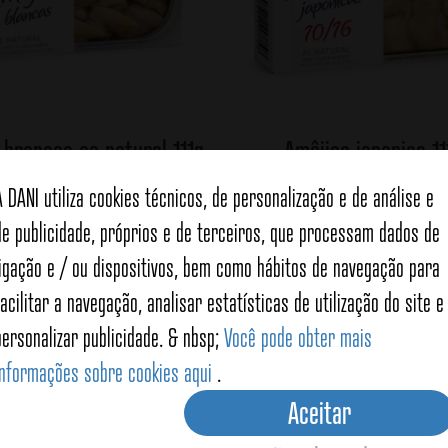
 brancas ao natural 111g
Amêijoa japonica 11
A DANI utiliza cookies técnicos, de personalização e de análise e
de publicidade, próprios e de terceiros, que processam dados de
Ver detalhes
Ver detalhes
ligação e / ou dispositivos, bem como hábitos de navegação para
facilitar a navegação, analisar estatísticas de utilização do site e
personalizar publicidade. & nbsp;
Você pode obter mais
informações sobre cookies aqui
.
Aceitar