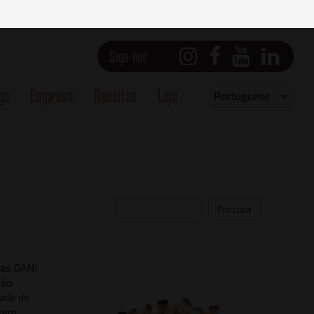
Siga-nos
go
Empresa
Receitas
Loja
Select
Portuguese
your
language
Procura
oas DANI
São
dade de
 sem