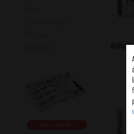
Sais
Condimentos
Molhos
Amêijoas
Vegetais
Baixar catálogo (PDF)