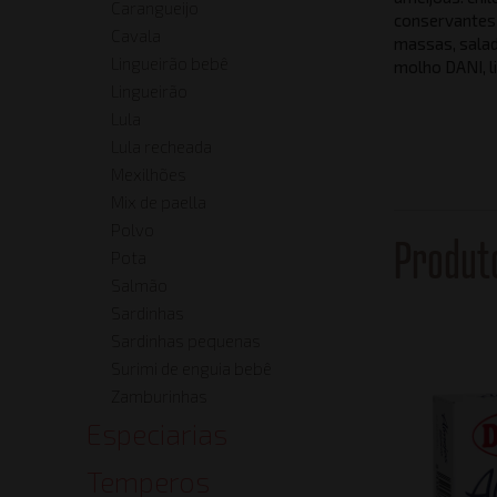
Carangueijo
conservantes 
Cavala
massas, salad
Lingueirão bebê
molho DANI, l
Lingueirão
Lula
Lula recheada
Mexilhões
Mix de paella
Polvo
Produt
Pota
Salmão
Sardinhas
Sardinhas pequenas
Surimi de enguia bebê
Zamburinhas
Especiarias
Temperos