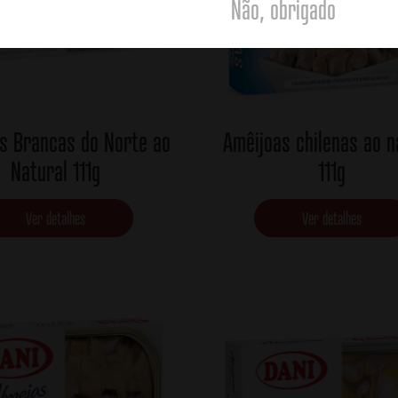
Não, obrigado
s Brancas do Norte ao
Amêijoas chilenas ao n
Natural 111g
111g
Ver detalhes
Ver detalhes