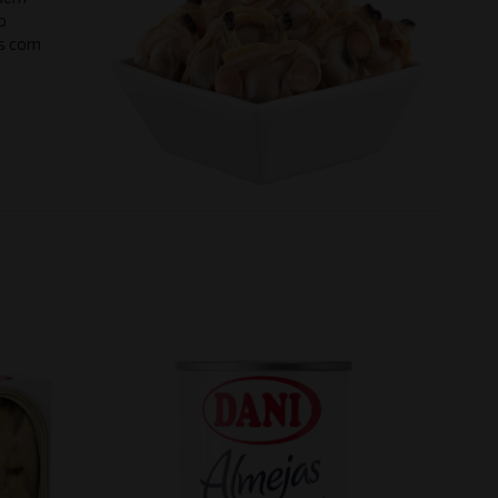
o
os com