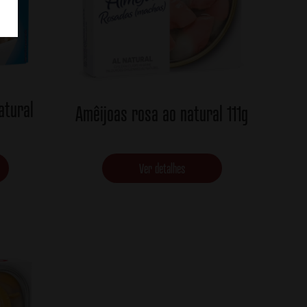
atural
Amêijoas rosa ao natural 111g
Ver detalhes