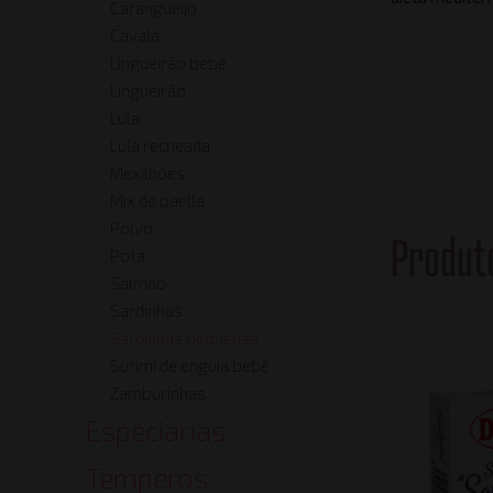
Carangueijo
Cavala
Lingueirão bebê
Lingueirão
Lula
Lula recheada
Mexilhões
Mix de paella
Polvo
Produt
Pota
Salmão
Sardinhas
Sardinhas pequenas
Surimi de enguia bebê
Zamburinhas
Especiarias
Temperos