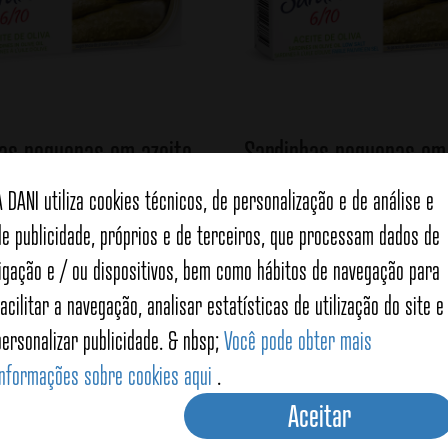
as pequenas em azeite
Sardinhas pequenas em 
irgem extra 90g
(baixas em sal) 9
A DANI utiliza cookies técnicos, de personalização e de análise e
de publicidade, próprios e de terceiros, que processam dados de
Ver detalhes
Ver detalhes
ligação e / ou dispositivos, bem como hábitos de navegação para
facilitar a navegação, analisar estatísticas de utilização do site e
personalizar publicidade. & nbsp;
Você pode obter mais
informações sobre cookies aqui
.
Aceitar