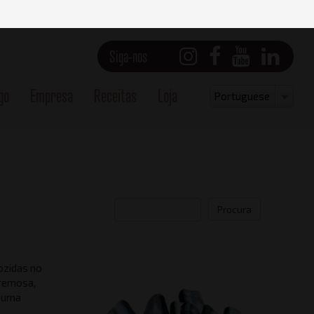
Siga-nos
go
Empresa
Receitas
Loja
Select
Portuguese
your
language
Procura
ozidas no
cremosa,
r uma