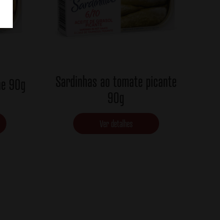
Sardinhas ao tomate picante
he 90g
90g
Ver detalhes