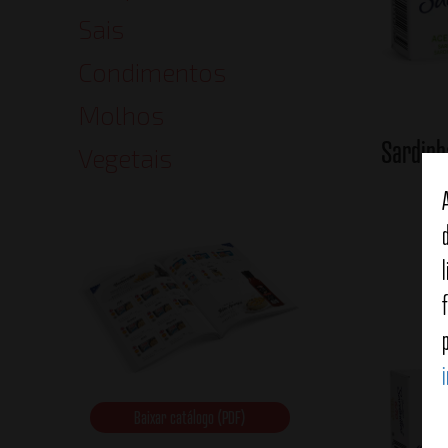
Sais
Condimentos
Molhos
Sardinh
Vegetais
v
Baixar catálogo (PDF)