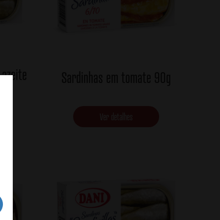
azeite
Sardinhas em tomate 90g
0g
Ver detalhes