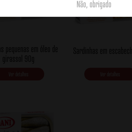
Não, obrigado
as pequenas em óleo de
Sardinhas em escabec
girassol 90g
Ver detalhes
Ver detalhes