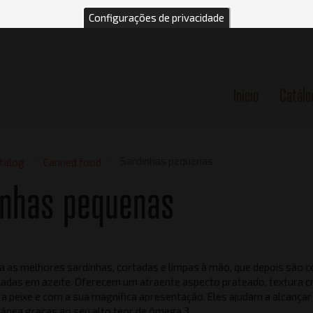
Configurações de privacidade
Início
Catálo
n
Sardinhas pequenas
talog
Canned food
inhas pequenas
a as melhores sardinhas, cortadas e limpas à mão, que depois são c
adas em azeite. Oferecem um atraente aspecto prateado, textura 
 a peixe e com a sua magnífica apresentação. Eles ajudam a alcança
rânea graças ao seu alto teor de ômega 3.