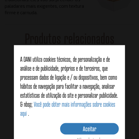
paladares mais exigentes, com textura
firme e carnuda.
Produtos relacionados
A DANI utiliza cookies técnicos, de personalização e de
análise e de publicidade, próprios e de terceiros, que
processam dados de ligação e / ou dispositivos, bem como
hábitos de navegação para facilitar a navegação, analisar
estatísticas de utilização do site e personalizar publicidade.
& nbsp;
Você pode obter mais informações sobre cookies
aqui
.
Aceitar