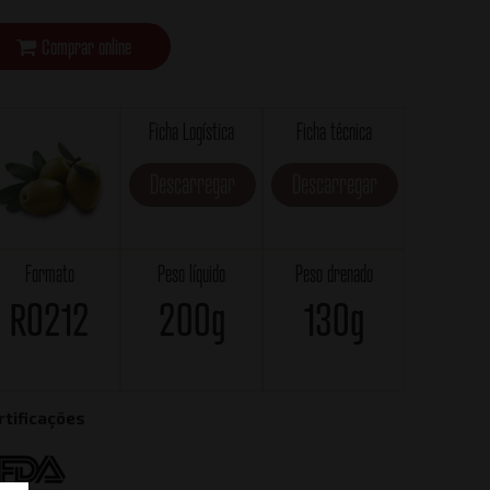
Comprar online
Ficha Logística
Ficha técnica
Descarregar
Descarregar
Formato
Peso líquido
Peso drenado
RO212
200g
130g
rtificações