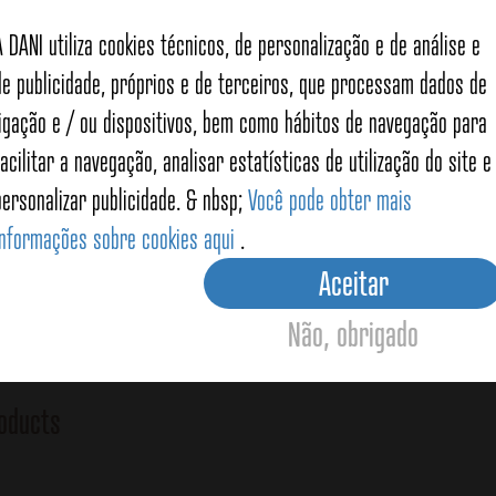
A DANI utiliza cookies técnicos, de personalização e de análise e
de publicidade, próprios e de terceiros, que processam dados de
Diferen
ligação e / ou dispositivos, bem como hábitos de navegação para
O atum lig
facilitar a navegação, analisar estatísticas de utilização do site e
atum gordo,
de ácidos 
personalizar publicidade. & nbsp;
Você pode obter mais
proteínas.
informações sobre cookies aqui
.
A DANI fab
conservado
Aceitar
fato de se
sabor. No 
Não, obrigado
embalados
oducts