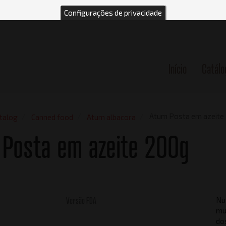
Configurações de privacidade
Início
Catálo
n
Atum Posta em azeite
talog
Canned food
Atum albacora
 Posta em azeite 200g
Versão FDA
Nut
mu
do