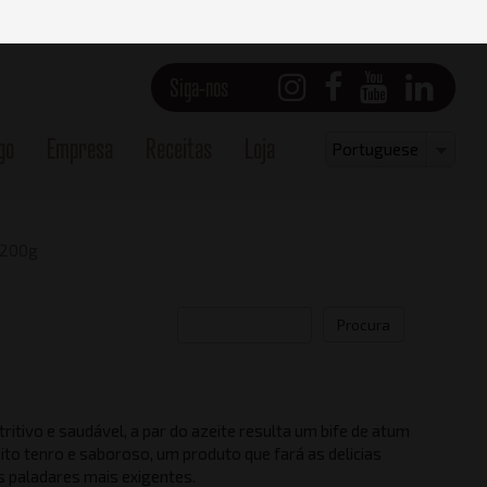
Siga-nos
go
Empresa
Receitas
Loja
Select
Portuguese
your
language
 200g
Procura
ritivo e saudável, a par do azeite resulta um bife de atum
Vista lateral - Derecha
ito tenro e saboroso, um produto que fará as delicias
s paladares mais exigentes.