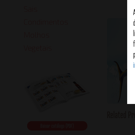
Sais
Condimentos
Molhos
Vegetais
Related Pr
Baixar catálogo (PDF)