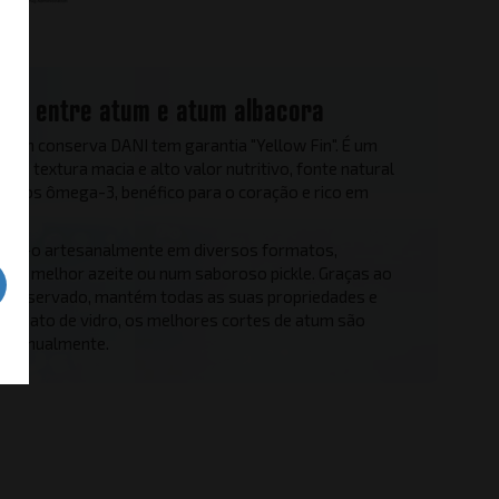
ças entre atum e atum albacora
ht em conserva DANI tem garantia "Yellow Fin". É um
 de textura macia e alto valor nutritivo, fonte natural
graxos ômega-3, benéfico para o coração e rico em
rica-o artesanalmente em diversos formatos,
 no melhor azeite ou num saboroso pickle. Graças ao
r preservado, mantém todas as suas propriedades e
formato de vidro, os melhores cortes de atum são
 manualmente.