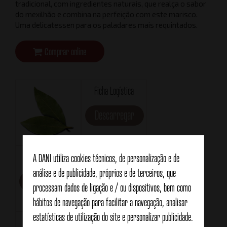
tradicional, com ingredientes naturais, que realça o sabor
do mexilhão e combina na perfeição com este marisco.
Uma delicatessen para os paladares mais requintados.
Comprar online
Ficha Logística
Descarregar
Ficha técnica
Formato
A DANI utiliza cookies técnicos, de personalização e de
RR120
análise e de publicidade, próprios e de terceiros, que
Descarregar
processam dados de ligação e / ou dispositivos, bem como
hábitos de navegação para facilitar a navegação, analisar
estatísticas de utilização do site e personalizar publicidade.
Peso líquido
Peso drenado