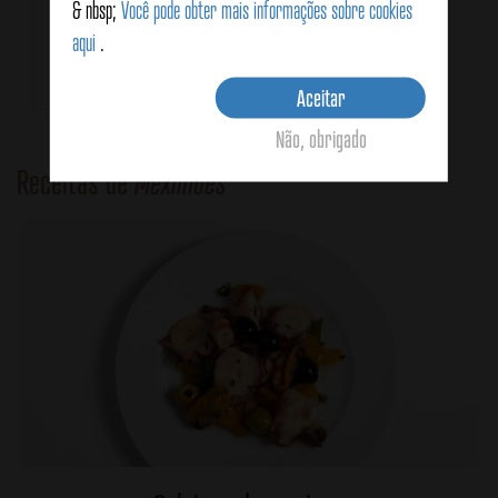
& nbsp;
Você pode obter mais informações sobre cookies
111g
69g
aqui
.
Aceitar
Não, obrigado
Receitas de
Mexilhões