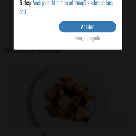
& nbsp;
Você pode obter mais informações sobre cookies
111g
69g
aqui
.
Aceitar
Não, obrigado
Receitas de
Mexilhões