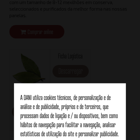
com um tamanho de 8-12 mexilhões em conserva,
seleccionados e purificados da melhor forma nas nossas
panelas.
Comprar online
Ficha Logística
Descarregar
Ficha técnica
Formato
A DANI utiliza cookies técnicos, de personalização e de
RO120
análise e de publicidade, próprios e de terceiros, que
Descarregar
processam dados de ligação e / ou dispositivos, bem como
hábitos de navegação para facilitar a navegação, analisar
estatísticas de utilização do site e personalizar publicidade.
Peso líquido
Peso drenado