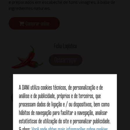
e preparados em escabeche de tons vinagres, à base de
ingredientes naturais.
Comprar online
Ficha Logística
Descarregar
Ficha técnica
Formato
A DANI utiliza cookies técnicos, de personalização e de
RR120
análise e de publicidade, próprios e de terceiros, que
Descarregar
processam dados de ligação e / ou dispositivos, bem como
hábitos de navegação para facilitar a navegação, analisar
estatísticas de utilização do site e personalizar publicidade.
Peso líquido
Peso drenado
& nbsp;
Você pode obter mais informações sobre cookies