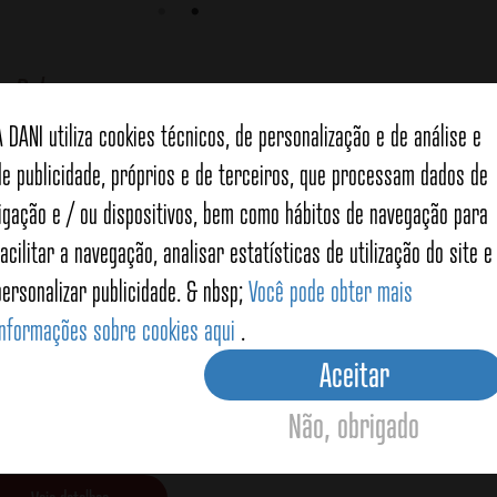
de
Polvo
A DANI utiliza cookies técnicos, de personalização e de análise e
de publicidade, próprios e de terceiros, que processam dados de
ligação e / ou dispositivos, bem como hábitos de navegação para
facilitar a navegação, analisar estatísticas de utilização do site e
personalizar publicidade. & nbsp;
Você pode obter mais
informações sobre cookies aqui
.
Aceitar
lpiçao de marisco
Não, obrigado