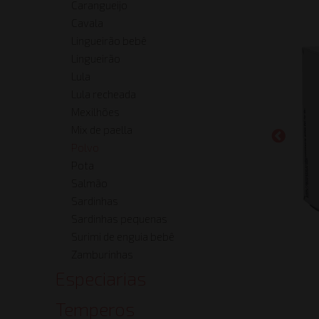
Carangueijo
Cavala
Lingueirão bebê
Lingueirão
Lula
Lula recheada
Mexilhões
Mix de paella
Polvo
Pota
Salmão
Sardinhas
Sardinhas pequenas
Surimi de enguia bebê
Zamburinhas
Especiarias
Temperos