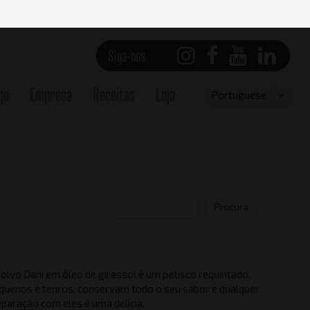
Siga-nos
go
Empresa
Receitas
Loja
Select
Portuguese
your
language
Procura
olvo Dani em óleo de girassol é um petisco requintado.
FRONT
quenos e tenros, conservam todo o seu sabor e qualquer
eparação com eles é uma delícia.