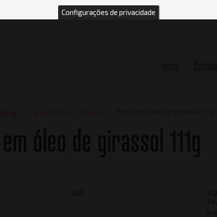
Configurações de privacidade
Início
Catálo
n
Polvo em óleo de girassol 111g
talog
Canned food
Polvo
 em óleo de girassol 111g
BACK
O p
Pe
pr