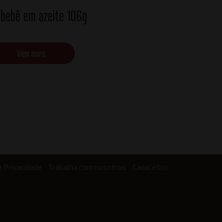
 bebê em azeite 106g
View more
e Privacidade
Trabalha com nosotros
Canal ético