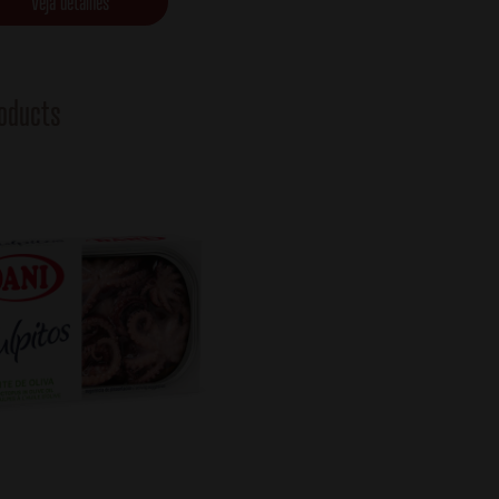
Veja detalhes
oducts