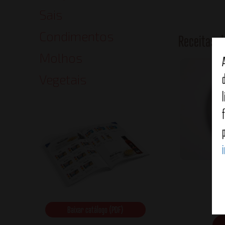
Sais
Condimentos
Receitas 
Molhos
Vegetais
Sa
Baixar catálogo (PDF)