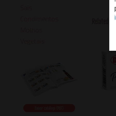
Sais
Condimentos
Related Pr
Molhos
Vegetais
Baixar catálogo (PDF)