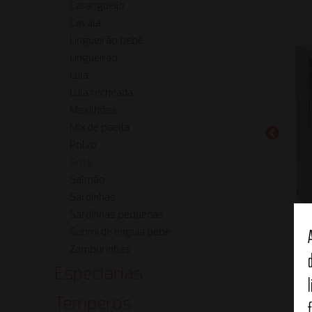
Carangueijo
Cavala
Lingueirão bebê
Lingueirão
Lula
Lula recheada
Mexilhões
Mix de paella
Polvo
Pota
Salmão
Sardinhas
Sardinhas pequenas
Surimi de enguia bebê
Zamburinhas
Especiarias
Temperos