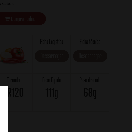
u sabor.
Comprar online
Ficha Logística
Ficha técnica
Descarregar
Descarregar
Formato
Peso líquido
Peso drenado
RR120
111g
68g