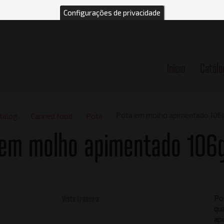
Configurações de privacidade
Início
Catálo
n
Pota em molho apimentado 106
talog
Canned food
Pota
 em molho apimentado 106
Vista traseira
Po
qu
ap