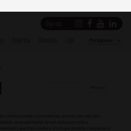
Siga-nos
go
Empresa
Receitas
Loja
Select
Portuguese
your
language
g
g
Procura
ta confeccionada com matérias-primas da mais alta
Vista frontal
alidade, acompanhadas de um delicioso molho
imentado, que lhes confere um toque picante, realçando o