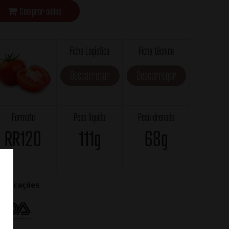
Comprar online
Ficha Logística
Ficha técnica
Descarregar
Descarregar
Formato
Peso líquido
Peso drenado
RR120
111g
68g
rtificações