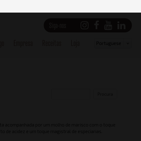
Siga-nos
go
Empresa
Receitas
Loja
Select
Portuguese
your
language
Procura
ta acompanhada por um molho de marisco com o toque
Vista frontal
to de acidez e um toque magistral de especiarias.