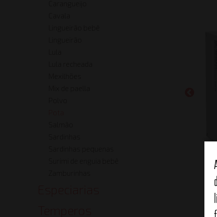
Carangueijo
Cavala
Lingueirão bebê
Lingueirão
Lula
Lula recheada
Mexilhões
Mix de paella
Polvo
Pota
Salmão
Sardinhas
Sardinhas pequenas
Surimi de enguia bebê
Zamburinhas
Especiarias
Temperos