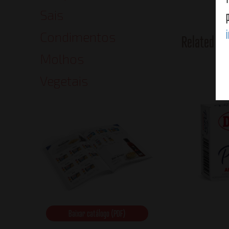
Sais
Condimentos
Related Pr
Molhos
Vegetais
Baixar catálogo (PDF)