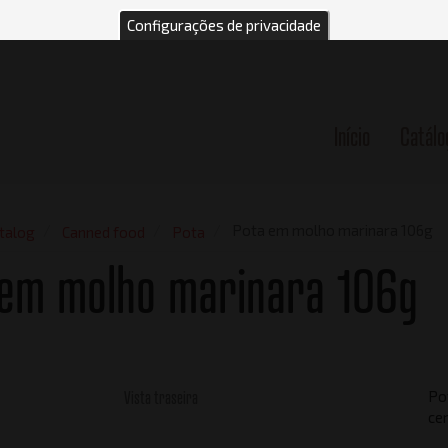
Configurações de privacidade
Início
Catálo
n
Pota em molho marinara 106g
talog
Canned food
Pota
 em molho marinara 106g
Vista traseira
Po
cer