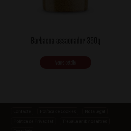
Barbacoa assaonador 350g
Veure detalls
Footer
Contacte
Política de Cookies
Nota legal
Política de Privacitat
Treballa amb nosaltres
menu