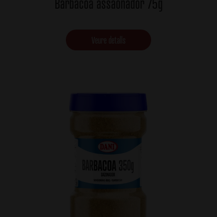
Barbacoa assaonador 75g
Veure detalls