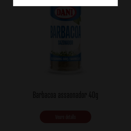
Barbacoa assaonador 40g
Veure detalls