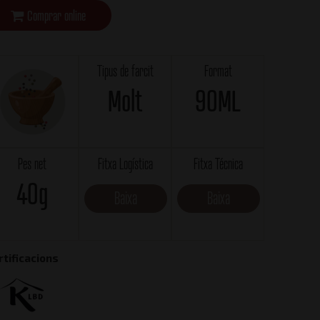
Comprar online
Tipus de farcit
Format
Molt
90ML
Pes net
Fitxa Logística
Fitxa Técnica
40g
Baixa
Baixa
rtificacions