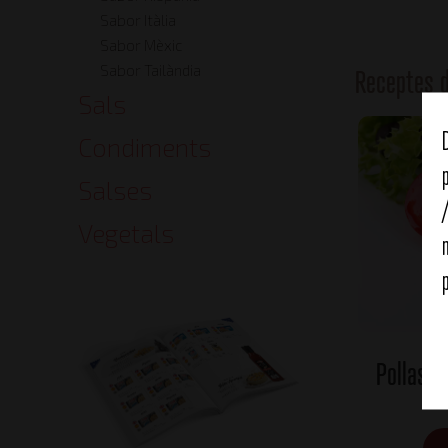
Sabor Itàlia
Sabor Mèxic
Sabor Tailàndia
Receptes 
Sals
Condiments
Salses
Vegetals
Pollastr