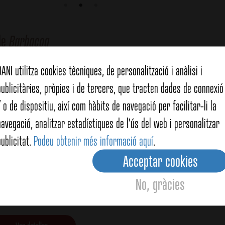
de
Barbacoa
DANI utilitza cookies tècniques, de personalització i anàlisi i
publicitàries, pròpies i de tercers, que tracten dades de connexió 
/ o de dispositiu, així com hàbits de navegació per facilitar-li la
navegació, analitzar estadístiques de l'ús del web i personalitzar
publicitat.
Podeu obtenir més informació aquí
.
Acceptar cookies
No, gràcies
e al forn gust barbacoa