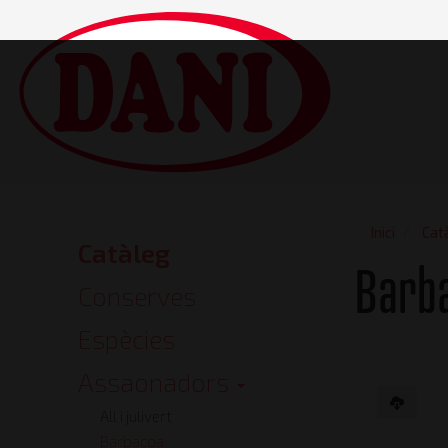
Vés
al
contingut
Main
navigatio
Inici
Cat
Catàleg
Catalog
Barb
Conserves
Espècies
Assaonadors
Vista frontal
All i julivert
Barbacoa