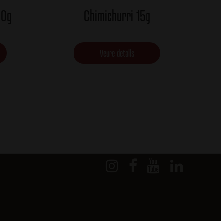
50g
Chimichurri 15g
Veure detalls