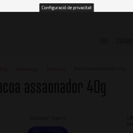
Configuració de privacitat
Inici
Catàleg
n
Barbacoa assaonador 40g
àleg
Seasonings
Barbacoa
acoa assaonador 40g
Vista lateral - Esquerra
L'
A
pol