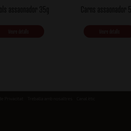
ols assaonador 35g
Carns assaonador 
Veure detalls
Veure detalls
de Privacitat
Treballa amb nosaltres
Canal ètic