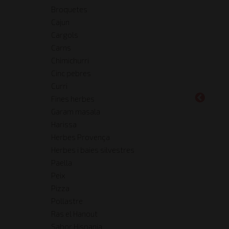
Broquetes
Cajun
Cargols
Carns
Chimichurri
Cinc pebres
Curri
Fines herbes
Garam masala
Harissa
Herbes Provença
Herbes i baies silvestres
Paella
Peix
Pizza
Pollastre
Ras el Hanout
Sabor Hispania