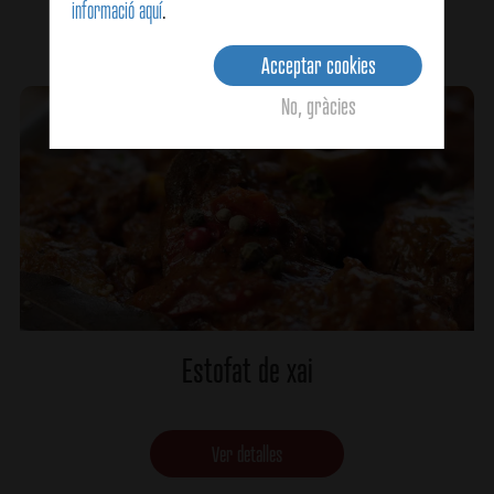
informació aquí
.
Ver detalles
Acceptar cookies
No, gràcies
Estofat de xai
Ver detalles