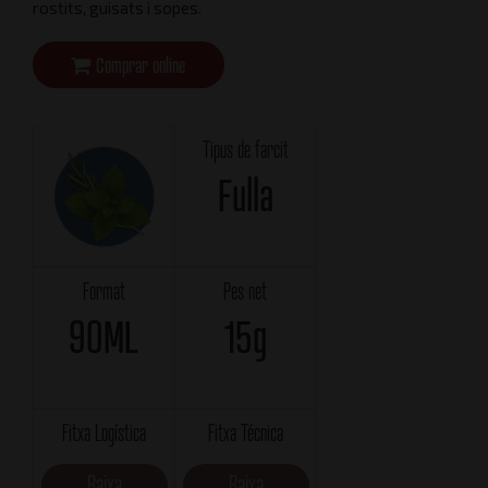
rostits, guisats i sopes.
Comprar online
Tipus de farcit
Fulla
Format
Pes net
90ML
15g
Fitxa Logística
Fitxa Técnica
Baixa
Baixa