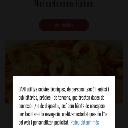
Mini carbassons italians
Ver detalles
DANI utilitza cookies tècniques, de personalització i anàlisi i
publicitàries, pròpies i de tercers, que tracten dades de
connexió i / o de dispositiu, així com hàbits de navegació
Espaguetis a la marinera
per facilitar-li la navegació, analitzar estadístiques de l'ús
del web i personalitzar publicitat.
Podeu obtenir més