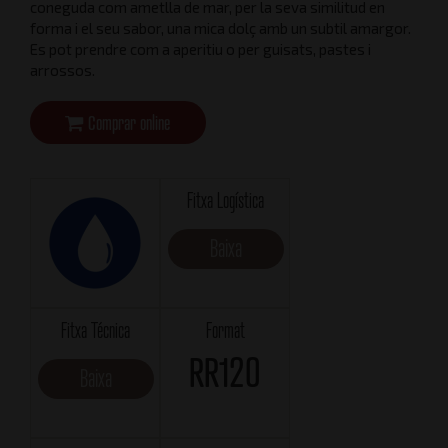
coneguda com ametlla de mar, per la seva similitud en
forma i el seu sabor, una mica dolç amb un subtil amargor.
Es pot prendre com a aperitiu o per guisats, pastes i
arrossos.
Comprar online
Fitxa Logística
Baixa
Fitxa Técnica
Format
RR120
Baixa