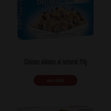
Cloïses xilenes al natural 111g
Veure detalls