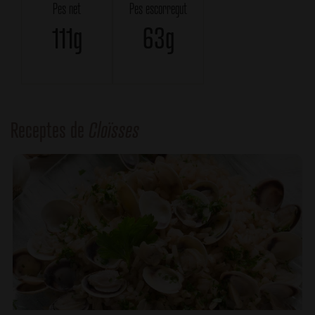
Pes net
Pes escorregut
111g
63g
Receptes de
Cloïsses