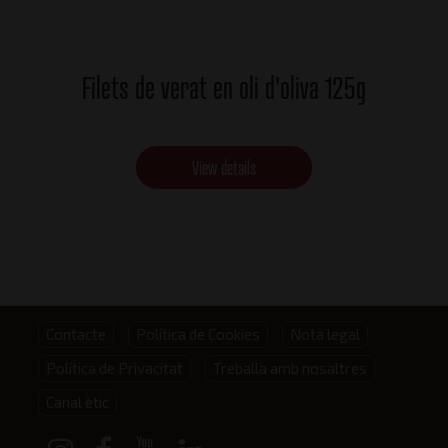
Filets de verat en oli d'oliva 125g
View details
Footer
Contacte
Política de Cookies
Nota legal
Política de Privacitat
Treballa amb nosaltres
menu
Canal ètic