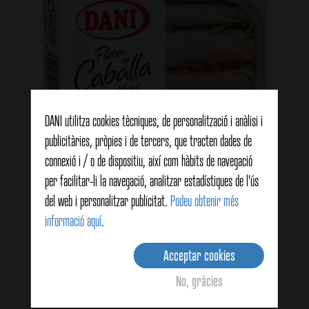
DANI utilitza cookies tècniques, de personalització i anàlisi i
publicitàries, pròpies i de tercers, que tracten dades de
connexió i / o de dispositiu, així com hàbits de navegació
per facilitar-li la navegació, analitzar estadístiques de l'ús
del web i personalitzar publicitat.
Podeu obtenir més
Filets de Verat amb oli de girasol 125g
informació aquí
.
Acceptar cookies
View details
No, gràcies