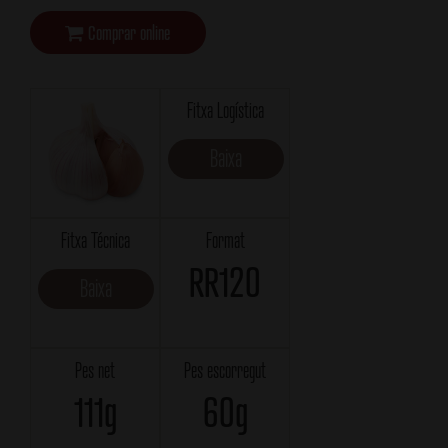
Comprar online
Fitxa Logística
Baixa
Fitxa Técnica
Format
RR120
Baixa
Pes net
Pes escorregut
111g
60g