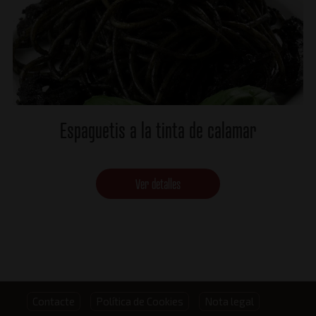
Espaguetis a la tinta de calamar
Ver detalles
Footer
Contacte
Política de Cookies
Nota legal