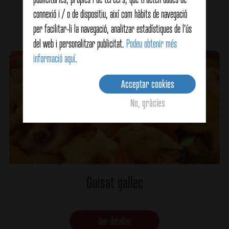
connexió i / o de dispositiu, així com hàbits de navegació
Ver detalles
per facilitar-li la navegació, analitzar estadístiques de l'ús
del web i personalitzar publicitat.
Podeu obtenir més
informació aquí
.
Acceptar cookies
No, gràcies
Guisat gallec
Ver detalles