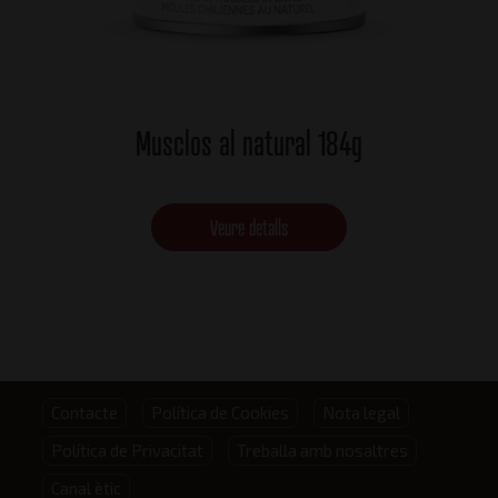
Musclos al natural 184g
Veure detalls
Footer
Contacte
Política de Cookies
Nota legal
Política de Privacitat
Treballa amb nosaltres
menu
Canal ètic