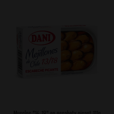
Musclos "14-18" en escabetx picant 111g