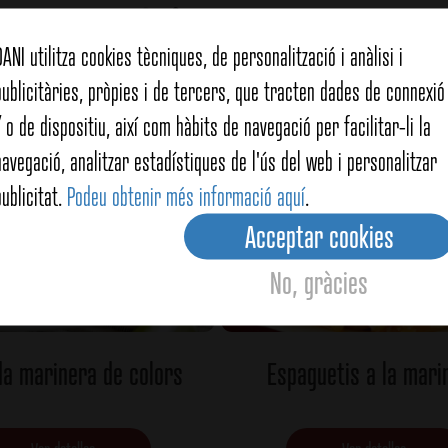
DANI utilitza cookies tècniques, de personalització i anàlisi i
de
Musclos
publicitàries, pròpies i de tercers, que tracten dades de connexió 
/ o de dispositiu, així com hàbits de navegació per facilitar-li la
navegació, analitzar estadístiques de l'ús del web i personalitzar
publicitat.
Podeu obtenir més informació aquí
.
Acceptar cookies
No, gràcies
a marinera de colors
Espaguetis a la mari