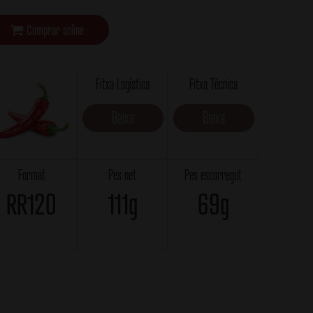
Comprar online
Fitxa Logística
Fitxa Técnica
Baixa
Baixa
Format
Pes net
Pes escorregut
RR120
111g
69g