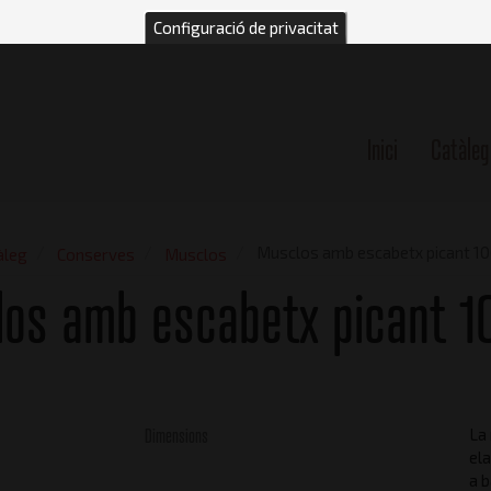
Configuració de privacitat
Inici
Catàleg
n
Musclos amb escabetx picant 1
àleg
Conserves
Musclos
os amb escabetx picant 1
Dimensions
La 
el
a b