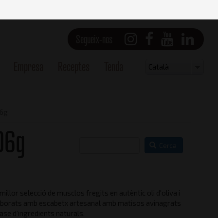
Segueix-nos
Empresa
Receptes
Tenda
Select
Català
your
language
06g
06g
Cerca
millor selecció de musclos fregits en autèntic oli d'oliva i
Vista frontal
aborats amb escabetx artesanal amb matisos avinagrats
ase d’ingredients naturals.