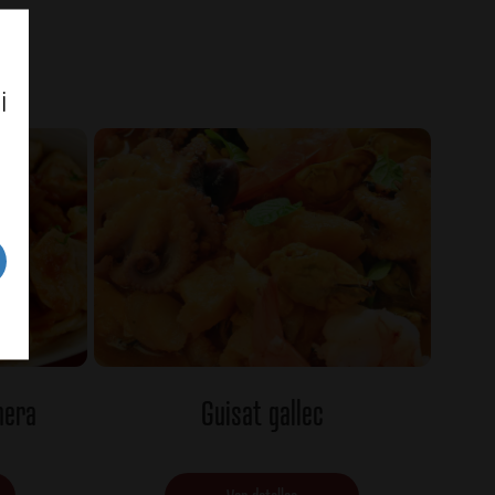
i
nera
Guisat gallec