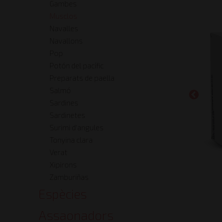
Gambes
Musclos
Navalles
Navallons
Pop
Potón del pacífic
Preparats de paella
Salmó
Sardines
Sardinetes
Surimi d'angules
Tonyina clara
Verat
Xipirons
Zamburiñas
Espècies
Assaonadors