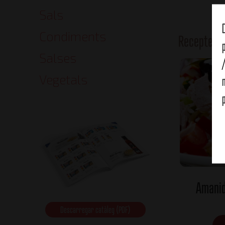
Sals
Condiments
Receptes 
Salses
Vegetals
Amanid
Descarregar catàleg (PDF)