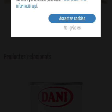
informació aquí
.
Arròs caldós amb navalles
Acceptar cookies
No, gràcies
Ver detalles
Productes relacionats