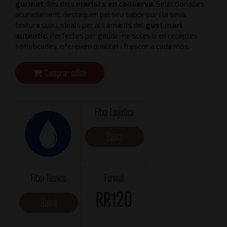
gurmet
dins dels
mariscs en conserva
. Seleccionades
acuradament, destaquen pel seu sabor pur i la seva
textura suau, ideals per als amants del
gust marí
autèntic
. Perfectes per gaudir-ne soles o en receptes
sofisticades, ofereixen qualitat i frescor a cada mos.
Comprar online
Fitxa Logística
Baixa
Fitxa Técnica
Format
RR120
Baixa