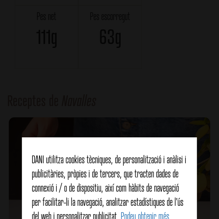
Pes net
Pes escorregut
111g
63g
Receptes de
Navalles
DANI utilitza cookies tècniques, de personalització i anàlisi i
publicitàries, pròpies i de tercers, que tracten dades de
connexió i / o de dispositiu, així com hàbits de navegació
per facilitar-li la navegació, analitzar estadístiques de l'ús
del web i personalitzar publicitat.
Podeu obtenir més