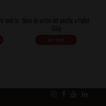
fic amb la
Daus de potón del pacífic a l'allet
106g
Veure detalls