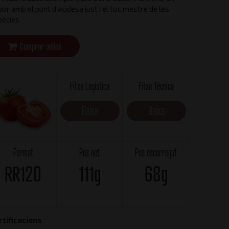
or amb el punt d'acidesa just i el toc mestre de les
pècies.
Comprar online
Fitxa Logística
Fitxa Técnica
Baixa
Baixa
Format
Pes net
Pes escorregut
RR120
111g
68g
rtificacions