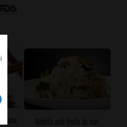
i
la seva
Risotto amb fruits de mar