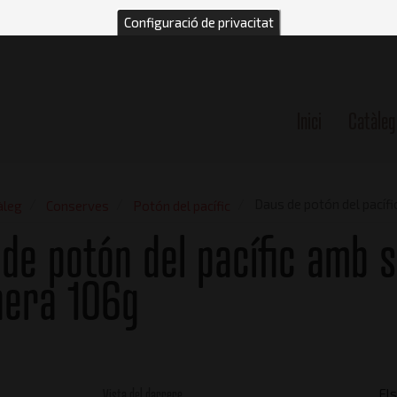
Configuració de privacitat
Inici
Catàleg
n
Daus de potón del pacíf
àleg
Conserves
Potón del pacífic
de potón del pacífic amb s
nera 106g
Vista del darrere
El