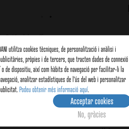
de
Potón del pacífic
DANI utilitza cookies tècniques, de personalització i anàlisi i
publicitàries, pròpies i de tercers, que tracten dades de connexió 
/ o de dispositiu, així com hàbits de navegació per facilitar-li la
navegació, analitzar estadístiques de l'ús del web i personalitzar
publicitat.
Podeu obtenir més informació aquí
.
Acceptar cookies
No, gràcies
Arròs amb calamars en 
Amanida del mar