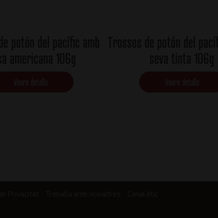
de potón del pacífic amb
Trossos de potón del pací
sa americana 106g
seva tinta 106g
Veure detalls
Veure detalls
de Privacitat
Treballa amb nosaltres
Canal ètic