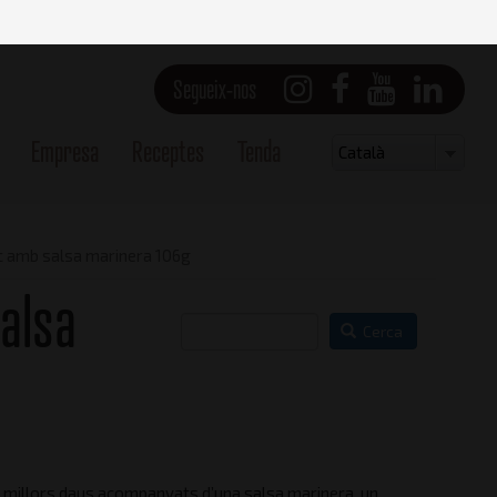
Segueix-nos
Empresa
Receptes
Tenda
Select
Català
your
language
ic amb salsa marinera 106g
alsa
Cerca
s millors daus acompanyats d’una salsa marinera, un
Vista frontal