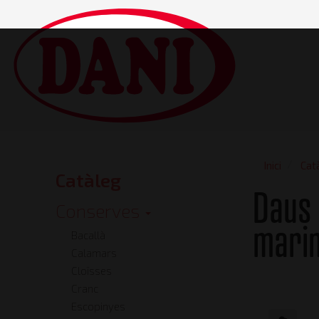
Vés
al
contingut
Main
navigatio
Inici
Cat
Catàleg
Catalog
Daus 
Conserves
mari
Bacallà
Calamars
Cloïsses
Cranc
Escopinyes
Vista frontal