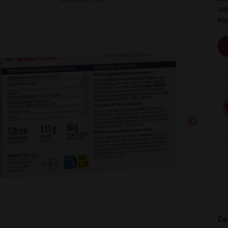
sab
es
Ce