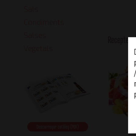
Sals
Condiments
Salses
Receptes 
Vegetals
Descarregar catàleg (PDF)