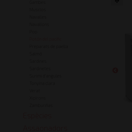
Gambes
Musclos
Navalles
Navallons
Pop
Potón del pacífic
Preparats de paella
Salmó
Sardines
Sardinetes
Surimi d'angules
Tonyina clara
Verat
Xipirons
Zamburiñas
Espècies
Assaonadors