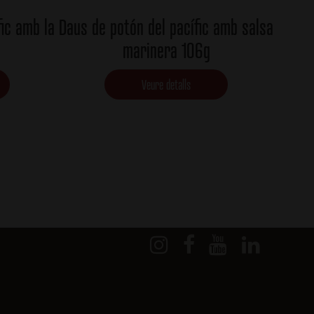
fic amb la
Daus de potón del pacífic amb salsa
marinera 106g
Veure detalls