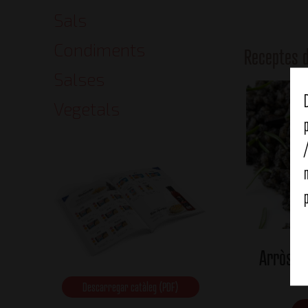
Sals
Condiments
Receptes 
Salses
Vegetals
Arròs a
Descarregar catàleg (PDF)