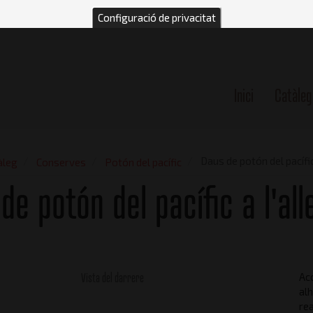
Configuració de privacitat
Inici
Catàleg
n
Daus de potón del pacífic
àleg
Conserves
Potón del pacífic
de potón del pacífic a l'al
Vista del darrere
Aco
alh
rea