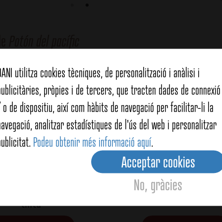
de
Potón del pacífic
DANI utilitza cookies tècniques, de personalització i anàlisi i
publicitàries, pròpies i de tercers, que tracten dades de connexió 
/ o de dispositiu, així com hàbits de navegació per facilitar-li la
navegació, analitzar estadístiques de l'ús del web i personalitzar
publicitat.
Podeu obtenir més informació aquí
.
Acceptar cookies
No, gràcies
mb calamars en la seva
Risotto amb fruits d
tinta