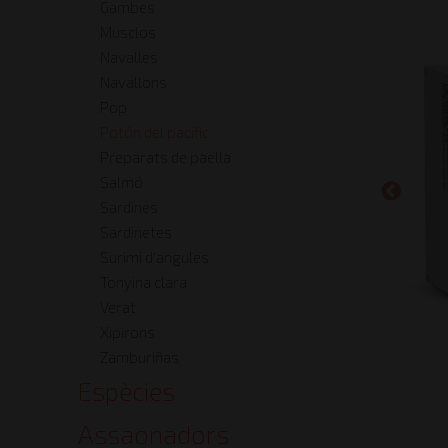
Gambes
Musclos
Navalles
Navallons
Pop
Potón del pacífic
Preparats de paella
Salmó
Sardines
Sardinetes
Surimi d'angules
Tonyina clara
Verat
Xipirons
Zamburiñas
Espècies
Assaonadors