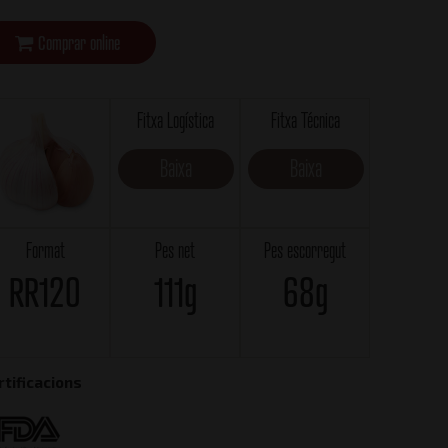
Comprar online
Fitxa Logística
Fitxa Técnica
Baixa
Baixa
Format
Pes net
Pes escorregut
RR120
111g
68g
rtificacions