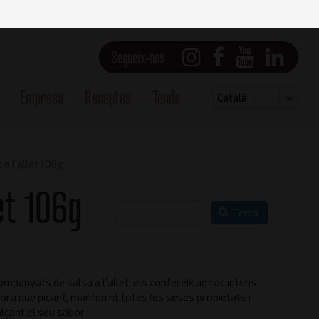
Segueix-nos
Empresa
Receptes
Tenda
Select
Català
your
language
 a l'allet 106g
let 106g
Cerca
mpanyats de salsa a l’allet, els confereix un toc intens
Vista frontal
ora que picant, mantenint totes les seves propietats i
lçant el seu sabor.