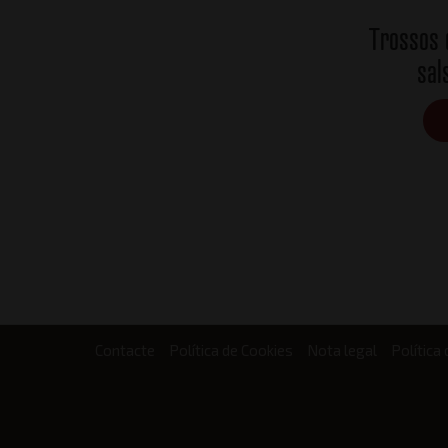
Trossos 
sal
Contacte
Política de Cookies
Nota legal
Política 
Footer
menu