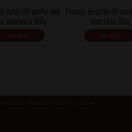
de potón del pacífic amb
Trossos de potón del pací
sa americana 106g
seva tinta 106g
Veure detalls
Veure detalls
de Privacitat
Treballa amb nosaltres
Canal ètic